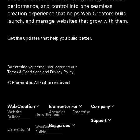
performance, and control into one seamless
creation experience that helps Web Creators build,
launch, and manage websites that grow with them.
Get the updates that help you build better.
By entering your email, you agree to our
Terms & Conditions
and
Privacy Policy
.
© Elementor. All rights reserved
Web Creation
Elementor For
Company
Website
Agencies
Enterprise
Contact
Hello Themes
About Us
Builder
Us
Support
Resources
Help
Priority
WooCommerce
Careers
FAQs
Elementor AI
Blog
Roadmap
Center
Support
Builder
Affiliate
Trust