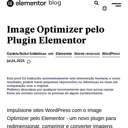
o
blog
conteúdo
✕
ENGLISH
Image Optimizer pelo
FRANÇAIS
Plugin Elementor
NEDERLANDS
Daniela Belen Soibelman
em
Elementor
Novos recursos
WordPress
DEUTSCH
jul 24, 2025
ESPAÑOL
Este post foi traduzido automaticamente sem intervenção humana, e como
ITALIANO
resultado, podem haver pequenas imprecisões ou diferenças no texto em
comparação com o original.
Pedimos desculpas por qualquer inconveniente que isso possa causar.
Entre em contato conosco se precisar de algum esclarecimento.
Impulsione sites WordPress com o Image
Optimizer pelo Elementor - um novo plugin para
redimensionar, comprimir e converter imagens