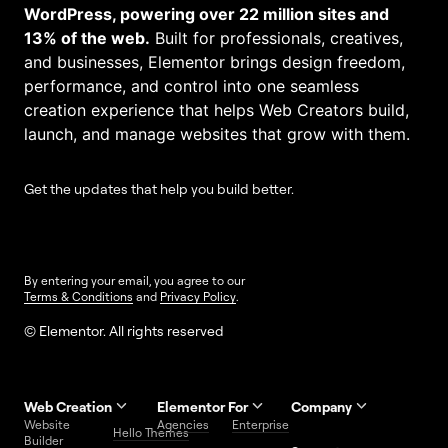
WordPress, powering over 22 million sites and
13% of the web.
Built for professionals, creatives,
and businesses, Elementor brings design freedom,
performance, and control into one seamless
creation experience that helps Web Creators build,
launch, and manage websites that grow with them.
Get the updates that help you build better.
By entering your email, you agree to our
Terms & Conditions
and
Privacy Policy
.
© Elementor. All rights reserved
Web Creation
Elementor For
Company
Website
Agencies
Enterprise
Contact
Hello Themes
About Us
Builder
Us