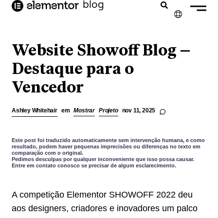
o
blog
conteúdo
✕
ENGLISH
Website Showoff Blog –
FRANÇAIS
Destaque para o
Vencedor
NEDERLANDS
DEUTSCH
Ashley Whitehair
em
Mostrar
Projeto
nov 11, 2025
ESPAÑOL
ITALIANO
Este post foi traduzido automaticamente sem intervenção humana, e como
resultado, podem haver pequenas imprecisões ou diferenças no texto em
comparação com o original.
Pedimos desculpas por qualquer inconveniente que isso possa causar.
Entre em contato conosco se precisar de algum esclarecimento.
A competição Elementor SHOWOFF 2022 deu
aos designers, criadores e inovadores um palco