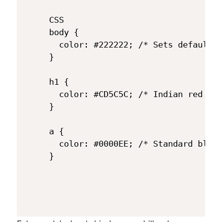
CSS

body {

  color: #222222; /* Sets default t
}

h1 {

  color: #CD5C5C; /* Indian red for
}  

a { 

  color: #0000EE; /* Standard blue 