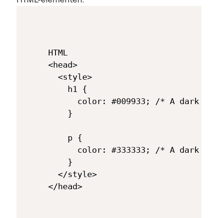
HTML

<head>

  <style>

    h1 { 

      color: #009933; /* A dark gre
    }

    p {

      color: #333333; /* A dark gra
    }

  </style>
