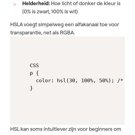
Helderheid:
Hoe licht of donker de kleur is
(0% is zwart, 100% is wit)
HSLA voegt simpelweg een alfakanaal toe voor
transparantie, net als RGBA.
CSS

p { 

  color: hsl(30, 100%, 50%); /* A v
}
HSL kan soms intuïtiever zijn voor beginners om