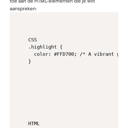
toe aan de HTML-elementen die je wilt
aanspreken:
CSS

.highlight { 

  color: #FFD700; /* A vibrant gold
HTML
