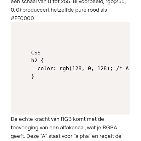
een schaal van 0 tot 255. Bijvoorbeeld, rgb(255,
0, 0) produceert hetzelfde pure rood als
#FF0000.
CSS

h2 {

  color: rgb(128, 0, 128); /* A ric
De echte kracht van RGB komt met de
toevoeging van een alfakanaal, wat je RGBA
geeft. Deze “A” staat voor “alpha” en regelt de