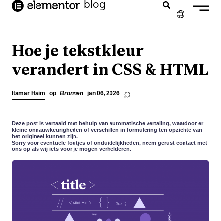
blog
de
inhoud
✕
ENGLISH
Hoe je tekstkleur
FRANÇAIS
verandert in CSS & HTML
DEUTSCH
Itamar Haim
op
Bronnen
jan 06, 2026
PORTUGUÊS
ESPAÑOL
Deze post is vertaald met behulp van automatische vertaling, waardoor er
kleine onnauwkeurigheden of verschillen in formulering ten opzichte van
het origineel kunnen zijn.
ITALIANO
Sorry voor eventuele foutjes of onduidelijkheden, neem gerust contact met
ons op als wij iets voor je mogen verhelderen.