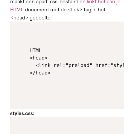
maakt een apart .css-bestand en
linkt het aan je
HTML
-document met de <link> tag in het
<head> gedeelte:
HTML

<head>

  <link rel="preload" href="styles.
styles.css: