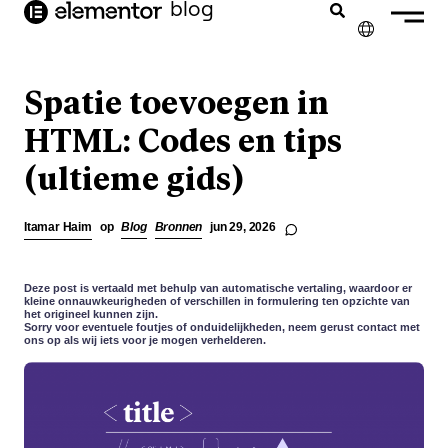
blog
de
inhoud
✕
ENGLISH
Spatie toevoegen in
FRANÇAIS
HTML: Codes en tips
(ultieme gids)
DEUTSCH
PORTUGUÊS
Itamar Haim
op
Blog
Bronnen
jun 29, 2026
ESPAÑOL
ITALIANO
Deze post is vertaald met behulp van automatische vertaling, waardoor er
kleine onnauwkeurigheden of verschillen in formulering ten opzichte van
het origineel kunnen zijn.
Sorry voor eventuele foutjes of onduidelijkheden, neem gerust contact met
ons op als wij iets voor je mogen verhelderen.