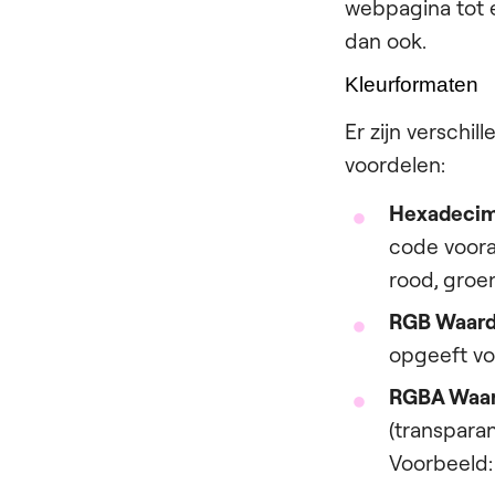
webpagina tot e
dan ook.
Kleurformaten
Er zijn verschi
voordelen:
Hexadecim
code vooraf
rood, groe
RGB Waard
opgeeft voo
RGBA Waar
(transparan
Voorbeeld: 