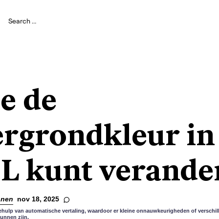
e de
ergrondkleur in
 kunt verande
nnen
nov 18, 2025
ehulp van automatische vertaling, waardoor er kleine onnauwkeurigheden of verschill
kunnen zijn.