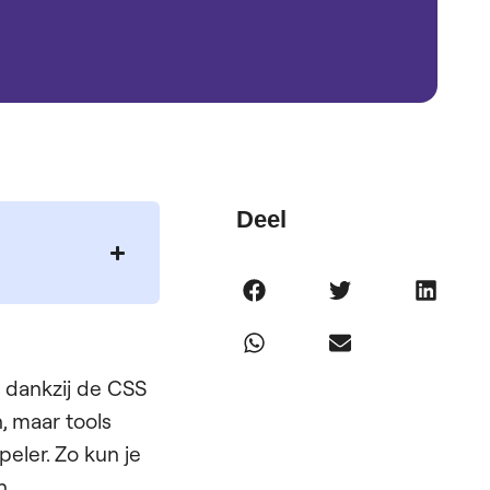
Deel
, dankzij de CSS
, maar tools
eler. Zo kun je
n.