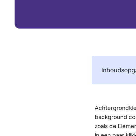
Inhoudsopg
Achtergrondkleu
background colo
zoals de Elemen
in een paar kli