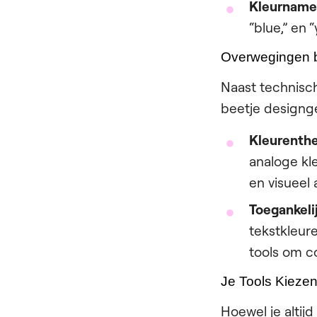
Kleurname
“blue,” en 
Overwegingen b
Naast technisch
beetje designg
Kleurenthe
analoge kl
en visueel
Toegankeli
tekstkleure
tools om c
Je Tools Kieze
Hoewel je altij