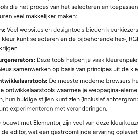
ools die het proces van het selecteren en toepassen
uren veel makkelijker maken:
rs:
Veel websites en designtools bieden kleurkiezer
n kleur kunt selecteren en de bijbehorende hex-, R
rijgen.
urgenerators:
Deze tools helpen je vaak kleurenpale
ieus samenwerken op basis van principes uit de kle
twikkelaarstools:
De meeste moderne browsers h
e ontwikkelaarstools waarmee je webpagina-eleme
, hun huidige stijlen kunt zien (inclusief achtergron
kunt experimenteren met veranderingen.
te bouwt met Elementor, zijn veel van deze kleurkeu
 de editor, wat een gestroomlijnde ervaring oplevert