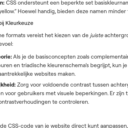
n:
CSS ondersteunt een beperkte set basiskleurname
“yellow.” Hoewel handig, bieden deze namen minder fle
ij Kleurkeuze
e formats vereist het kiezen van de
juiste
achtergr
evoel:
orie:
Als je de basisconcepten zoals complementair
euren en triadische kleurenschema’s begrijpt, kun j
 aantrekkelijke websites maken.
jkheid:
Zorg voor voldoende contrast tussen achter
n voor gebruikers met visuele beperkingen. Er zijn t
ontrastverhoudingen te controleren.
n
d de CSS-code van je website direct kunt aanpassen, 