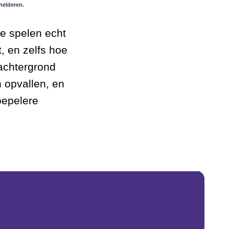
helderen.
ze spelen echt
t, en zelfs hoe
achtergrond
n opvallen, en
oepelere