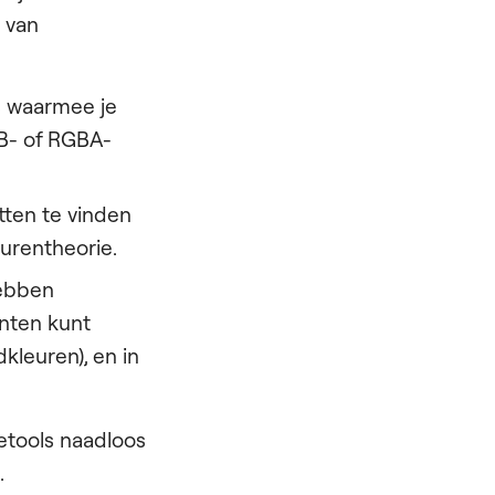
 van
s waarmee je
GB- of RGBA-
tten te vinden
urentheorie.
ebben
nten kunt
dkleuren), en in
zetools naadloos
.