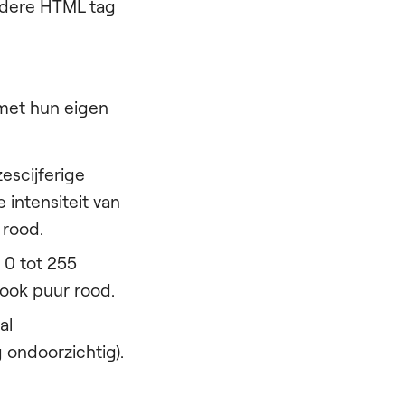
andere HTML tag
 met hun eigen
escijferige
 intensiteit van
 rood.
 0 tot 255
 ook puur rood.
al
g ondoorzichtig).