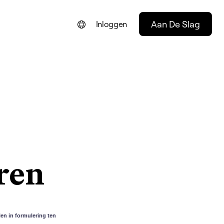
Aan De Slag
Inloggen
ENGLISH
FRANÇAIS
DEUTSCH
PORTUGUÊS
ESPAÑOL
ITALIANO
ren
en in formulering ten