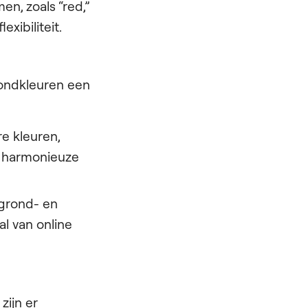
n, zoals “red,”
xibiliteit.
ondkleuren een
e kleuren,
e harmonieuze
grond- en
al van online
zijn er