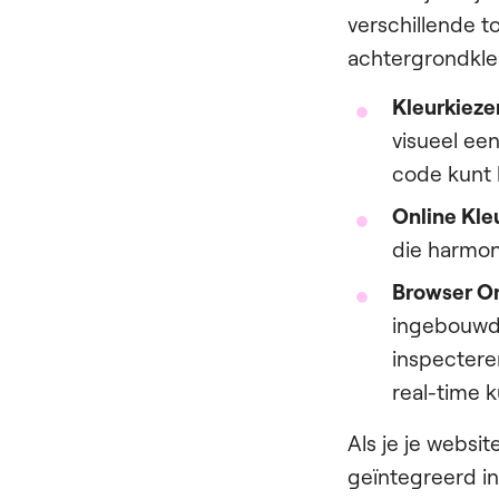
verschillende t
achtergrondkle
Kleurkieze
visueel ee
code kunt k
Online Kle
die harmon
Browser On
ingebouwd
inspecteren
real-time 
Als je je websi
geïntegreerd in