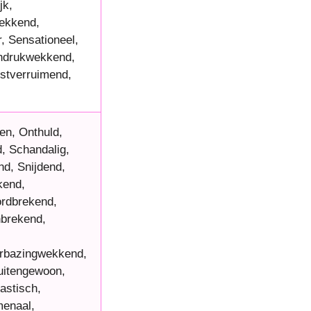
jk,
wekkend,
, Sensationeel,
ndrukwekkend,
stverruimend,
en, Onthuld,
, Schandalig,
nd, Snijdend,
kend,
ordbrekend,
nbrekend,
,
erbazingwekkend,
uitengewoon,
astisch,
enaal,