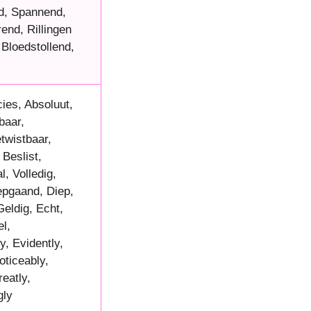
d, Spannend,
nd, Rillingen
Bloedstollend,
cies, Absoluut,
baar,
twistbaar,
Beslist,
, Volledig,
iepgaand, Diep,
Geldig, Echt,
el,
y, Evidently,
oticeably,
reatly,
gly