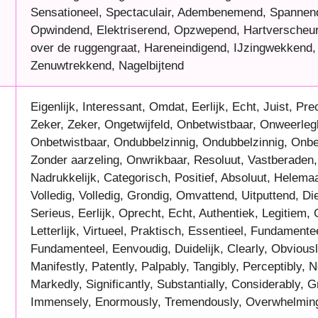
Sensationeel, Spectaculair, Adembenemend, Spannen
Opwindend, Elektriserend, Opzwepend, Hartverscheure
over de ruggengraat, Hareneindigend, IJzingwekkend, 
Zenuwtrekkend, Nagelbijtend
Eigenlijk, Interessant, Omdat, Eerlijk, Echt, Juist, Pre
Zeker, Zeker, Ongetwijfeld, Onbetwistbaar, Onweerleg
Onbetwistbaar, Ondubbelzinnig, Ondubbelzinnig, Onbe
Zonder aarzeling, Onwrikbaar, Resoluut, Vastberaden, 
Nadrukkelijk, Categorisch, Positief, Absoluut, Helemaal
Volledig, Volledig, Grondig, Omvattend, Uitputtend, D
Serieus, Eerlijk, Oprecht, Echt, Authentiek, Legitiem, 
Letterlijk, Virtueel, Praktisch, Essentieel, Fundamente
Fundamenteel, Eenvoudig, Duidelijk, Clearly, Obviousl
Manifestly, Patently, Palpably, Tangibly, Perceptibly, N
Markedly, Significantly, Substantially, Considerably, G
Immensely, Enormously, Tremendously, Overwhelmin