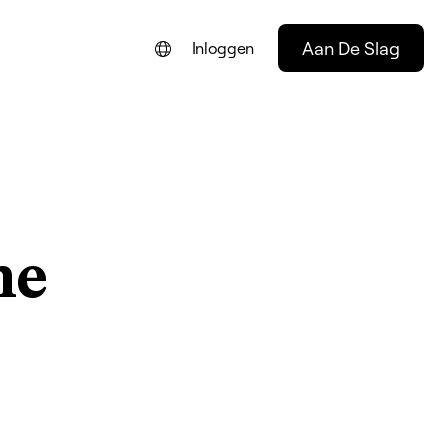
Aan De Slag
Inloggen
ENGLISH
FRANÇAIS
DEUTSCH
PORTUGUÊS
me
ESPAÑOL
ITALIANO