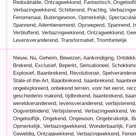
Redoubtable, Ontzagwekkend, Fantastisch, Ongeloofli
Verbazingwekkend, Schitterend, Prachtig, Verbazing
Fenomenaal, Buitengewoon, Opmerkelijk, Spectaculair
Spannend, Adembenemend, Opzwepend, Spannend, I
Verbluffend, Verbazingwekkend, Ontzagwekkend, Gee
Levensveranderend, Transformatief, Triomfantelijk
Nieuw, Nu, Geheim, Bewezen, Aankondiging, Ontdekk
Brekend, Exclusief, Beperkt, Sensationeel, Schokkend
Explosief, Baanbrekend, Revolutionair, Spelverandere
State-of-the-Art, Baanbrekend, baanbrekend, baanbre
ongeëxploreerd, onbekend terrein, voor het eerst, rec
geschiedenis makend, tijdbrekend, baanbrekend, baa
wereldveranderend, levensveranderend, verbijsterend
Oogverblindend, Verbijsterend, Verbazingwekkend, V
Ongelooflijk, Ongekend, Ongewoon, Ongebruikelijk, B
Opmerkelijk, Verbazingwekkend, Wonderbaarlijk, Fant
Geweldig, Ontzagwekkend, Verbazingwekkend, Fenom