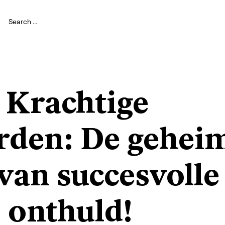
 Krachtige
den: De gehei
van succesvolle
j onthuld!