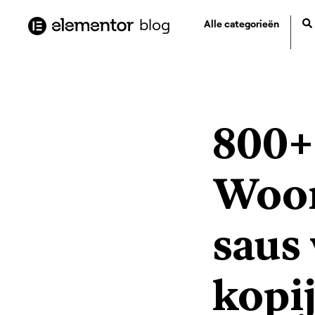
de
blog
Alle categorieën
inhoud
800+
Woor
saus 
kopi