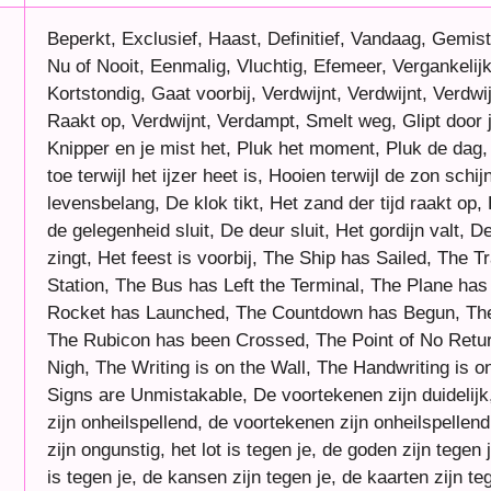
Beperkt, Exclusief, Haast, Definitief, Vandaag, Gemis
Nu of Nooit, Eenmalig, Vluchtig, Efemeer, Vergankelijk, 
Kortstondig, Gaat voorbij, Verdwijnt, Verdwijnt, Verdwij
Raakt op, Verdwijnt, Verdampt, Smelt weg, Glipt door j
Knipper en je mist het, Pluk het moment, Pluk de dag
toe terwijl het ijzer heet is, Hooien terwijl de zon schijn
levensbelang, De klok tikt, Het zand der tijd raakt op,
de gelegenheid sluit, De deur sluit, Het gordijn valt, 
zingt, Het feest is voorbij, The Ship has Sailed, The Tr
Station, The Bus has Left the Terminal, The Plane has
Rocket has Launched, The Countdown has Begun, The
The Rubicon has been Crossed, The Point of No Retur
Nigh, The Writing is on the Wall, The Handwriting is o
Signs are Unmistakable, De voortekenen zijn duidelij
zijn onheilspellend, de voortekenen zijn onheilspellen
zijn ongunstig, het lot is tegen je, de goden zijn tegen
is tegen je, de kansen zijn tegen je, de kaarten zijn teg