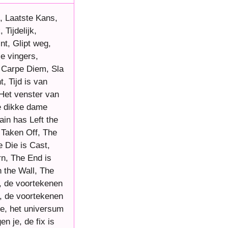
t, Laatste Kans,
Tijdelijk,
nt, Glipt weg,
e vingers,
, Carpe Diem, Sla
t, Tijd is van
 Het venster van
De dikke dame
ain has Left the
 Taken Off, The
 Die is Cast,
n, The End is
n the Wall, The
k, de voortekenen
d, de voortekenen
 je, het universum
en je, de fix is