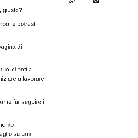
, giusto?
po, e potresti
pagina di
oi clienti a
iniziare a lavorare
come far seguire i
amento
eglio su una