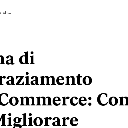
na di
raziamento
ommerce: Cons
Migliorare