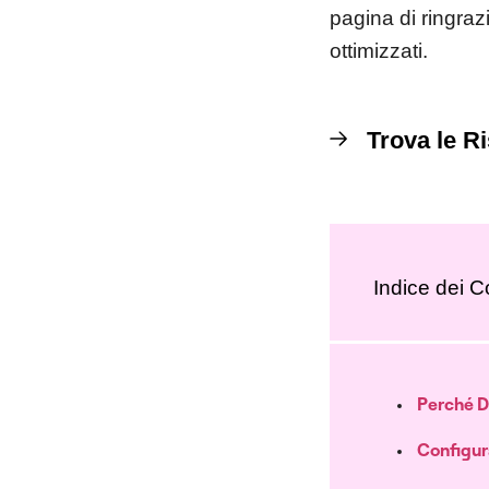
pagina di ringr
ottimizzati.
Trova le R
Indice dei C
Perché D
Configur