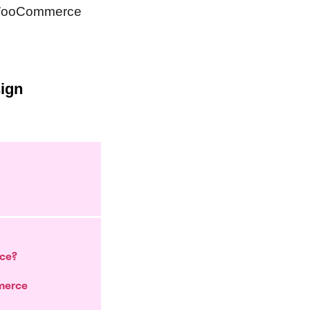
i WooCommerce
sign
rce?
mmerce