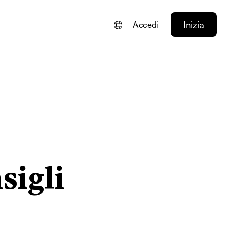
Inizia
Accedi
ENGLISH
FRANÇAIS
NEDERLANDS
DEUTSCH
PORTUGUÊS
ESPAÑOL
igli