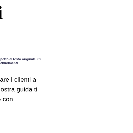
i
etto al testo originale. Ci
 chiarimenti
e i clienti a
ostra guida ti
e con