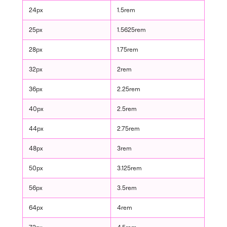
24px
1.5rem
25px
1.5625rem
28px
1.75rem
32px
2rem
36px
2.25rem
40px
2.5rem
44px
2.75rem
48px
3rem
50px
3.125rem
56px
3.5rem
64px
4rem