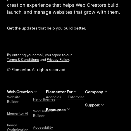
creation experience that helps Web Creators build,
launch, and manage websites that grow with them.
Get the updates that help you build better.
By entering your email, you agree to our
Terms & Conditions
and
Privacy Policy
.
© Elementor. All rights reserved
Web Creation
Elementor For
Company
Website
Agencies
Enterprise
Contact
Hello Themes
About Us
Builder
Us
Support
Resources
Help
Priority
WooCommerce
Careers
FAQs
Elementor AI
Blog
Roadmap
Center
Support
Builder
Affiliate
Trust
Developers
Services
Image
Program
Center
Glossary
Accessbility
Website
Optimization