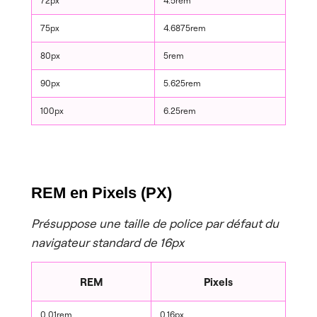
72px
4.5rem
75px
4.6875rem
80px
5rem
90px
5.625rem
100px
6.25rem
REM en Pixels (PX)
Présuppose une taille de police par défaut du
navigateur standard de 16px
REM
Pixels
0.01rem
0.16px