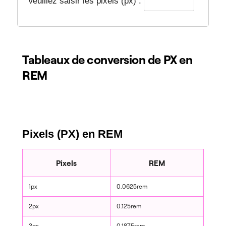
Veuillez saisir les pixels (px) :
Tableaux de conversion de PX en
REM
Pixels (PX) en REM
Pixels
REM
1px
0.0625rem
2px
0.125rem
3px
0.1875rem