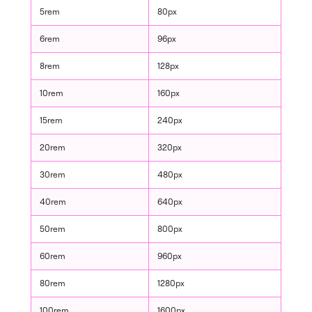
5rem
80px
6rem
96px
8rem
128px
10rem
160px
15rem
240px
20rem
320px
30rem
480px
40rem
640px
50rem
800px
60rem
960px
80rem
1280px
100rem
1600px