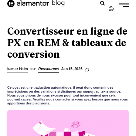
contenu
blog
principal
✕
ENGLISH
Convertisseur en ligne de
NEDERLANDS
PX en REM & tableaux de
conversion
DEUTSCH
PORTUGUÊS
Itamar Haim
sur
Ressources
Jan 15, 2025
ESPAÑOL
ITALIANO
Ce post est une traduction automatique, il peut donc contenir des
imprécisions ou des variations stylistiques par rapport au texte source.
Nous vous prions de nous excuser pour tout inconvénient que cela
pourrait causer. Veuillez nous contacter si vous avez besoin que nous vous
apportions des précisions.