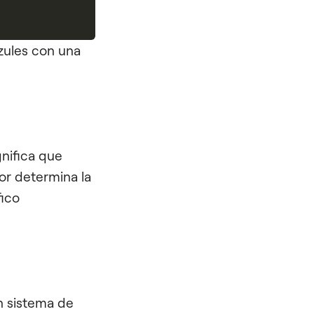
zules con una
nifica que
or determina la
fico
n sistema de