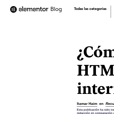
contenido
Blog
Todas las categorías
¿Cóm
HTML
inte
Itamar Haim
en
Recu
Esta publicación ha sido tr
redacción en comparación co