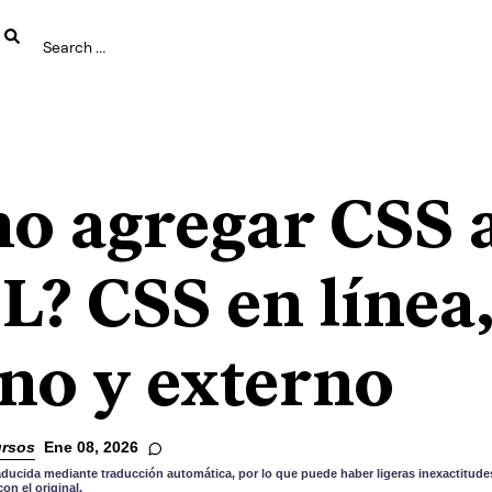
o agregar CSS 
? CSS en línea
rno y externo
rsos
Ene 08, 2026
aducida mediante traducción automática, por lo que puede haber ligeras inexactitudes
n el original.