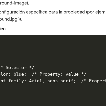
ground-image).
nfiguración específica para la propiedad (por ejemp
ound.jpg’)).
ico
* Selector */

olor: blue;  /* Property: value */

ont-family: Arial, sans-serif;  /* Propert