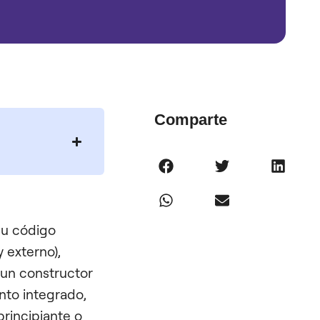
Comparte
su código
 externo),
un constructor
to integrado,
principiante o