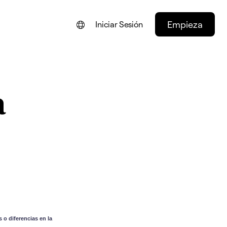
Empieza
Iniciar Sesión
ENGLISH
FRANÇAIS
a
NEDERLANDS
DEUTSCH
,
PORTUGUÊS
ITALIANO
 o diferencias en la