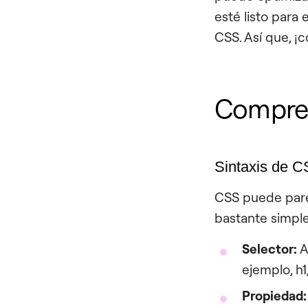
esté listo para 
CSS. Así que, ¡
Compren
Sintaxis de 
CSS puede parec
bastante simpl
Selector:
A
ejemplo, h1,
Propiedad: