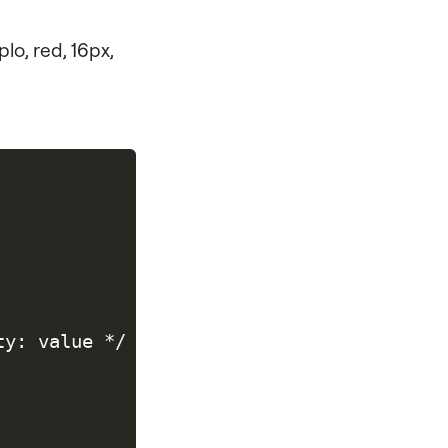
lo, red, 16px,
y: value */
