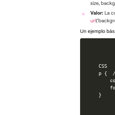
size, back
Valor:
La co
url
(‘backgr
Un ejemplo bás
CSS

p {  /
    c
    f