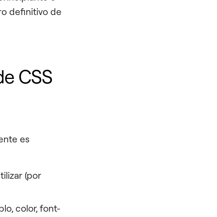
ro definitivo de
de CSS
ente es
lizar (por
o, color, font-