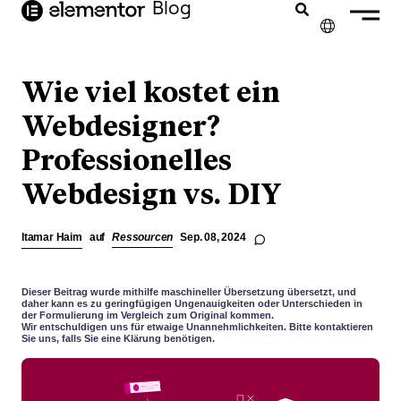
Inhalt
Blog
springen
✕
ENGLISH
Wie viel kostet ein
FRANÇAIS
Webdesigner?
Professionelles
NEDERLANDS
Webdesign vs. DIY
PORTUGUÊS
ESPAÑOL
Itamar Haim
auf
Ressourcen
Sep. 08, 2024
ITALIANO
Dieser Beitrag wurde mithilfe maschineller Übersetzung übersetzt, und
daher kann es zu geringfügigen Ungenauigkeiten oder Unterschieden in
der Formulierung im Vergleich zum Original kommen.
Wir entschuldigen uns für etwaige Unannehmlichkeiten. Bitte kontaktieren
Sie uns, falls Sie eine Klärung benötigen.