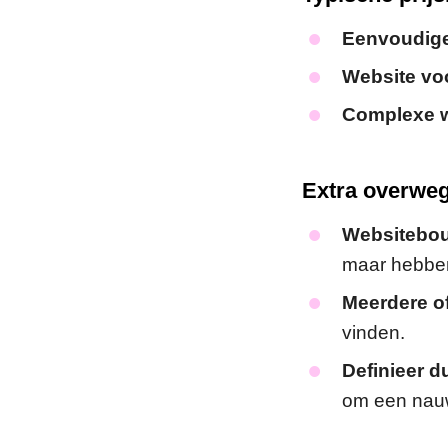
Eenvoudige 
Website voo
Complexe w
Extra overwe
Websitebo
maar hebben
Meerdere o
vinden.
Definieer du
om een nauwk