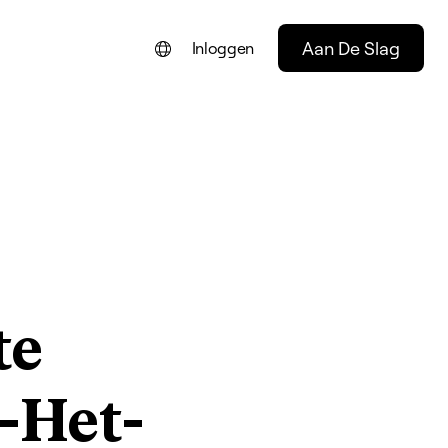
Aan De Slag
Inloggen
ENGLISH
FRANÇAIS
DEUTSCH
PORTUGUÊS
ESPAÑOL
ITALIANO
te
-Het-