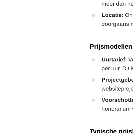
meer dan he
Locatie:
Ont
doorgaans m
Prijsmodellen
Uurtarief:
Ve
per uur. Dit 
Projectgeba
websiteproje
Voorschott
honorarium 
Typische prij