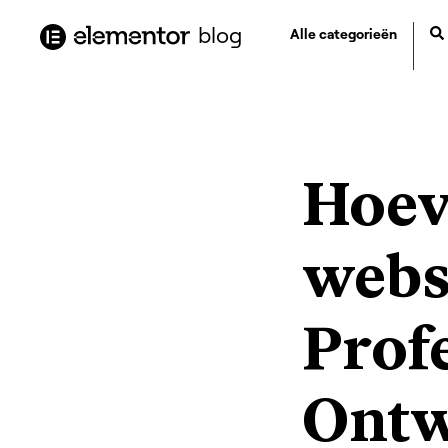
de
blog
Alle categorieën
inhoud
Hoev
webs
Prof
Ontw