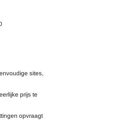
0
envoudige sites,
rlijke prijs te
ttingen opvraagt