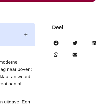
Deel
 moderne
raag naar boven:
klaar antwoord
root aantal
een uitgave. Een