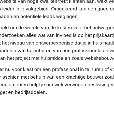
ebsite van hoge kwaliteit trekt klanten aan, wekt v
als leider in je vakgebied. Omgekeerd kan een goed 
chaden en potentiële leads wegjagen.
oeld om de wereld van de kosten voor het ontwerpe
derzoeken alles wat van invloed is op het prijskaartj
t het niveau van ontwerpexpertise dat je in huis haa
nadelen van het inhuren van een professionele ontw
an het project met hulpmiddelen zoals websitebouw
je er nu voor kiest om een professional in te huren of 
 (misschien met behulp van een krachtige bouwer zoa
stenelementen helpt je om weloverwogen beslissinge
get en bedrijfsdoelen.