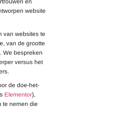
ertrouwen en
ontworpen website
n van websites te
e, van de grootte
lt. We bespreken
erper versus het
ers.
voor de doe-het-
ls
Elementor
),
n te nemen die