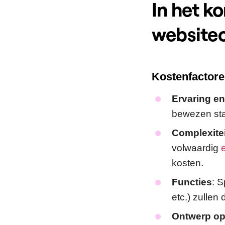
In het ko
website
Kostenfactor
Ervaring e
bewezen sta
Complexitei
volwaardig
kosten.
Functies
: S
etc.) zullen
Ontwerp op