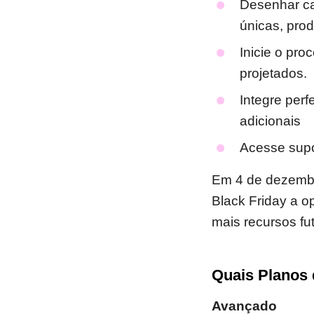
Desenhar ca
únicas, pro
Inicie o pro
projetados.
Integre perf
adicionais
Acesse supo
Em 4 de dezembro
Black Friday a o
mais recursos fu
Quais Planos
Avançado