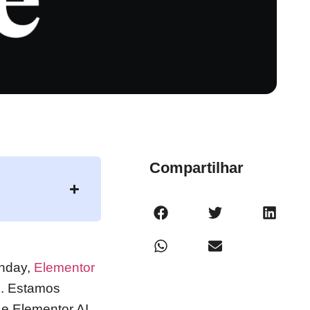
Compartilhar
onday,
Elementor
s. Estamos
 e Elementor AI.