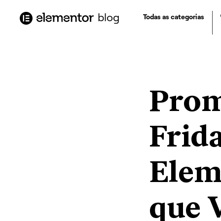
o
conteúdo
blog
Todas as categorias
Prom
Frid
Elem
que 