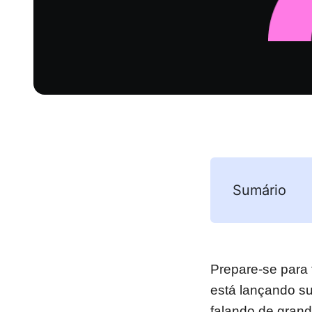
Sumário
Prepare-se para 
está lançando s
falando de gran