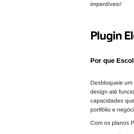
imperdíveis!
Plugin E
Por que Esco
Desbloqueie um m
design até funci
capacidades que 
portfólio e negóc
Com os planos P