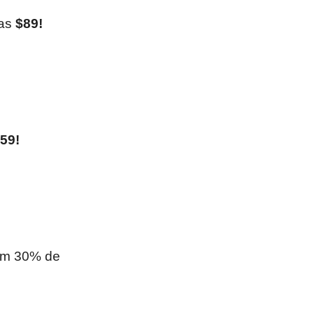
nas
$89!
59!
com 30% de