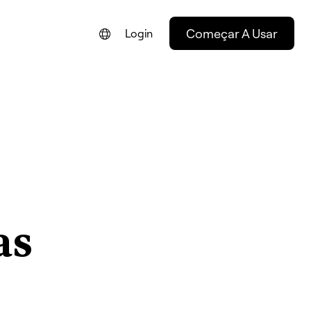
Começar A Usar
Login
ENGLISH
FRANÇAIS
NEDERLANDS
DEUTSCH
ESPAÑOL
ITALIANO
as