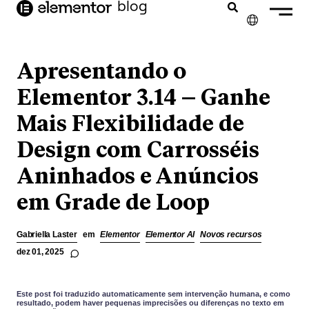
o
blog
conteúdo
✕
ENGLISH
Apresentando o
FRANÇAIS
Elementor 3.14 – Ganhe
Mais Flexibilidade de
NEDERLANDS
Design com Carrosséis
DEUTSCH
Aninhados e Anúncios
ESPAÑOL
em Grade de Loop
ITALIANO
Gabriella Laster
em
Elementor
Elementor AI
Novos recursos
dez 01, 2025
Este post foi traduzido automaticamente sem intervenção humana, e como
resultado, podem haver pequenas imprecisões ou diferenças no texto em