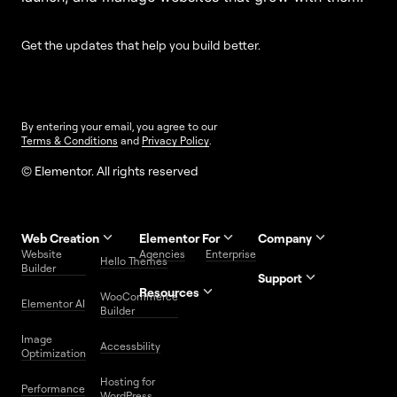
Get the updates that help you build better.
By entering your email, you agree to our
Terms & Conditions
and
Privacy Policy
.
© Elementor. All rights reserved
Web Creation
Elementor For
Company
Website
Agencies
Enterprise
Contact
Hello Themes
About Us
Builder
Us
Support
Resources
Help
Priority
WooCommerce
Careers
FAQs
Elementor AI
Blog
Roadmap
Center
Support
Builder
Affiliate
Trust
Developers
Services
Image
Program
Center
Glossary
Accessbility
Website
Optimization
Legal
Media
Free
Hosting for
Center
WordPress
Performance
Elementor
WordPress