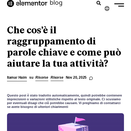
blog
contenuto
Web Design
✕
ENGLISH
Che cos’è il
FRANÇAIS
raggruppamento di
parole chiave e come può
NEDERLANDS
aiutare la tua attività?
DEUTSCH
PORTUGUÊS
Itamar Haim
su
Risorse
Risorse
Nov 20, 2025
ESPAÑOL
Questo post è stato tradotto automaticamente, quindi potrebbe contenere
imprecisioni o variazioni stilistiche rispetto al testo originale. Ci scusiamo
per eventuali disagi che ciò potrebbe causare. Vi preghiamo di contattarci
se avete bisogno di ulteriori chiarimenti