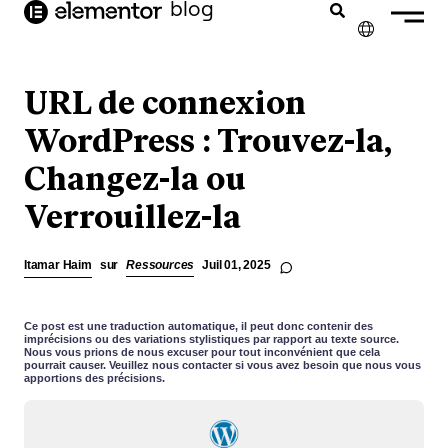
contenu
blog
principal
✕
ENGLISH
URL de connexion
NEDERLANDS
WordPress : Trouvez-la,
Changez-la ou
DEUTSCH
Verrouillez-la
PORTUGUÊS
ESPAÑOL
Itamar Haim
sur
Ressources
Juil 01, 2025
ITALIANO
Ce post est une traduction automatique, il peut donc contenir des
imprécisions ou des variations stylistiques par rapport au texte source.
Nous vous prions de nous excuser pour tout inconvénient que cela
pourrait causer. Veuillez nous contacter si vous avez besoin que nous vous
apportions des précisions.