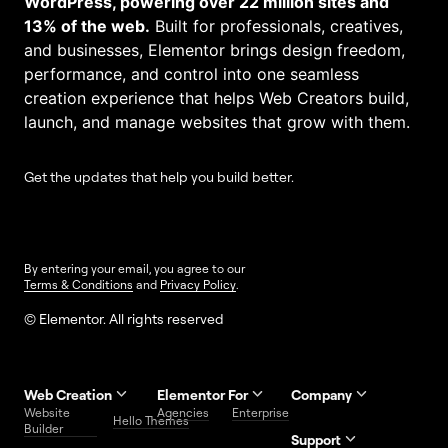
WordPress, powering over 22 million sites and
13% of the web.
Built for professionals, creatives,
and businesses, Elementor brings design freedom,
performance, and control into one seamless
creation experience that helps Web Creators build,
launch, and manage websites that grow with them.
Get the updates that help you build better.
By entering your email, you agree to our
Terms & Conditions
and
Privacy Policy
.
© Elementor. All rights reserved
Web Creation
Elementor For
Company
Website
Agencies
Enterprise
Contact
Hello Themes
About Us
Builder
Us
Support