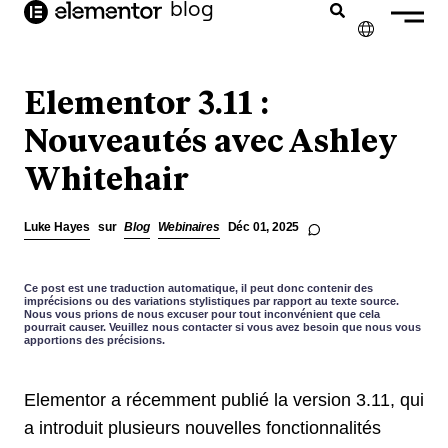
contenu
blog
principal
✕
ENGLISH
Elementor 3.11 :
NEDERLANDS
Nouveautés avec Ashley
Whitehair
DEUTSCH
PORTUGUÊS
Luke Hayes
sur
Blog
Webinaires
Déc 01, 2025
ESPAÑOL
ITALIANO
Ce post est une traduction automatique, il peut donc contenir des
imprécisions ou des variations stylistiques par rapport au texte source.
Nous vous prions de nous excuser pour tout inconvénient que cela
pourrait causer. Veuillez nous contacter si vous avez besoin que nous vous
apportions des précisions.
Elementor a récemment publié la version 3.11, qui
a introduit plusieurs nouvelles fonctionnalités