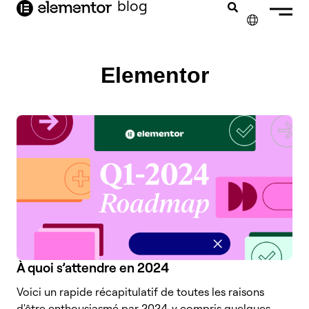
contenu
blog
principal
✕
ENGLISH
Elementor
NEDERLANDS
DEUTSCH
PORTUGUÊS
ESPAÑOL
ITALIANO
À quoi s’attendre en 2024
Voici un rapide récapitulatif de toutes les raisons
d'être enthousiasmé par 2024, y compris quelques