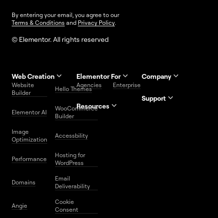
By entering your email, you agree to our
Terms & Conditions
and
Privacy Policy
.
© Elementor. All rights reserved
Web Creation
Elementor For
Company
Website
Agencies
Enterprise
Contact
Hello Themes
About Us
Builder
Us
Support
Resources
Help
Priority
WooCommerce
Careers
FAQs
Elementor AI
Blog
Roadmap
Center
Support
Builder
Affiliate
Trust
Developers
Services
Image
Program
Center
Glossary
Accessbility
Website
Optimization
Legal
Media
Free
Hosting for
Center
WordPress
Performance
Elementor
WordPress
Download
Download
Email
Domains
Utilities
Prompt
Deliverability
Center
Library
Cookie
Angie
Consent