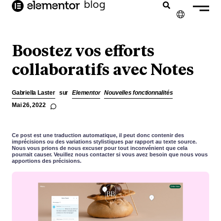
contenu
blog
principal
✕
ENGLISH
Boostez vos efforts
NEDERLANDS
collaboratifs avec Notes
DEUTSCH
Gabriella Laster
sur
Elementor
Nouvelles fonctionnalités
PORTUGUÊS
Mai 26, 2022
ESPAÑOL
Ce post est une traduction automatique, il peut donc contenir des
ITALIANO
imprécisions ou des variations stylistiques par rapport au texte source.
Nous vous prions de nous excuser pour tout inconvénient que cela
pourrait causer. Veuillez nous contacter si vous avez besoin que nous vous
apportions des précisions.