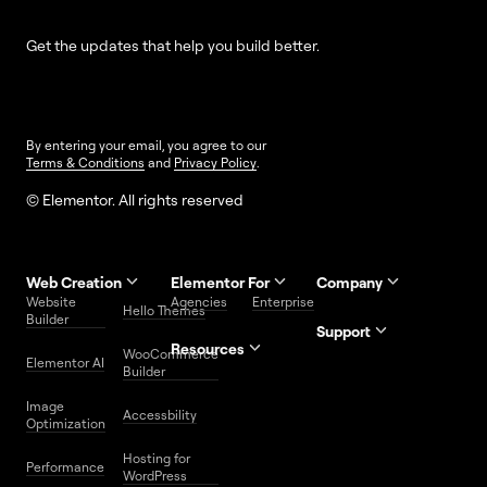
Get the updates that help you build better.
By entering your email, you agree to our
Terms & Conditions
and
Privacy Policy
.
© Elementor. All rights reserved
Web Creation
Elementor For
Company
Website
Agencies
Enterprise
Contact
Hello Themes
About Us
Builder
Us
Support
Resources
Help
Priority
WooCommerce
Careers
FAQs
Elementor AI
Blog
Roadmap
Center
Support
Builder
Affiliate
Trust
Developers
Services
Image
Program
Center
Glossary
Accessbility
Website
Optimization
Legal
Media
Free
Hosting for
Center
WordPress
Performance
Elementor
WordPress
Download