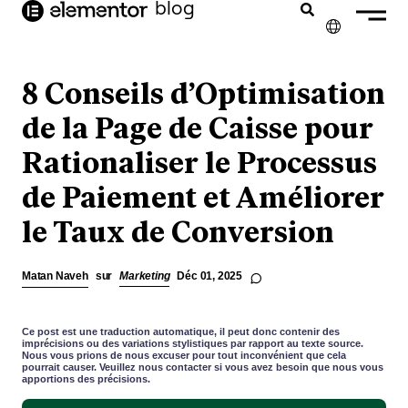
contenu
blog
principal
✕
ENGLISH
8 Conseils d’Optimisation
NEDERLANDS
de la Page de Caisse pour
Rationaliser le Processus
DEUTSCH
de Paiement et Améliorer
PORTUGUÊS
le Taux de Conversion
ESPAÑOL
ITALIANO
Matan Naveh
sur
Marketing
Déc 01, 2025
Ce post est une traduction automatique, il peut donc contenir des
imprécisions ou des variations stylistiques par rapport au texte source.
Nous vous prions de nous excuser pour tout inconvénient que cela
pourrait causer. Veuillez nous contacter si vous avez besoin que nous vous
apportions des précisions.