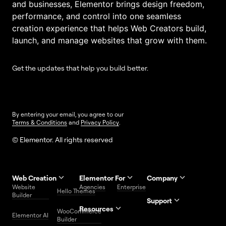
and businesses, Elementor brings design freedom,
performance, and control into one seamless
creation experience that helps Web Creators build,
launch, and manage websites that grow with them.
Get the updates that help you build better.
By entering your email, you agree to our
Terms & Conditions
and
Privacy Policy
.
© Elementor. All rights reserved
Web Creation
Elementor For
Company
Website
Agencies
Enterprise
Contact
Hello Themes
About Us
Builder
Us
Support
Resources
Help
Priority
WooCommerce
Careers
FAQs
Elementor AI
Blog
Roadmap
Center
Support
Builder