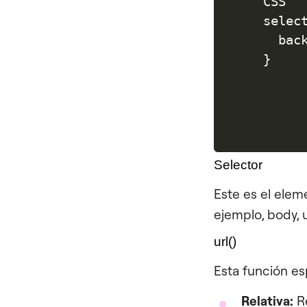
CSS

select
  bac
Selector
Este es el ele
ejemplo,
body
,
url()
Esta función es
Relativa:
Re