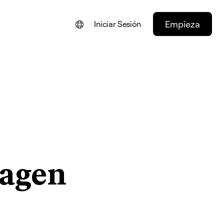
Empieza
Iniciar Sesión
ENGLISH
FRANÇAIS
NEDERLANDS
DEUTSCH
PORTUGUÊS
ITALIANO
magen