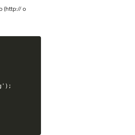
(http:// o
'); 
