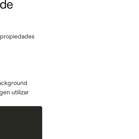
 de
 propiedades
ackground
en utilizar