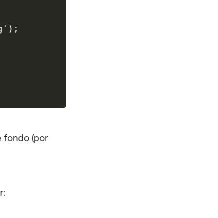
'); 

 fondo (por
r: