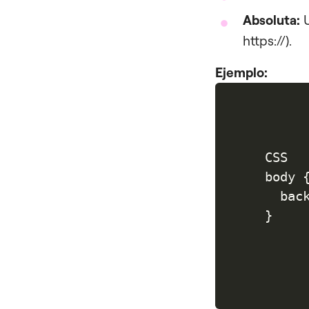
Absoluta:
U
https://).
Ejemplo:
CSS

body {
  bac