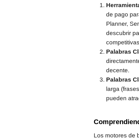
Herramienta
de pago par
Planner, S
descubrir p
competitivas
Palabras Cl
directament
decente.
Palabras Cl
larga (fras
pueden atrae
Comprendiendo
Los motores de 