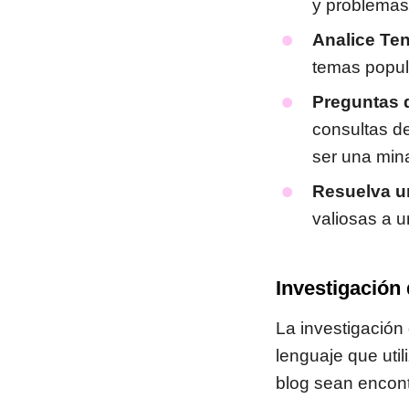
y problemas
Analice Te
temas popul
Preguntas d
consultas de
ser una mina
Resuelva u
valiosas a u
Investigación 
La investigación
lenguaje que uti
blog sean encont