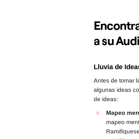
Encontr
a su Aud
Lluvia de Ide
Antes de tomar la
algunas ideas co
de ideas:
Mapeo ment
mapeo menta
Ramifíquese