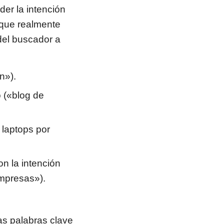
er la intención
 que realmente
 del buscador a
n»).
o («blog de
 laptops por
on la intención
mpresas»).
las palabras clave