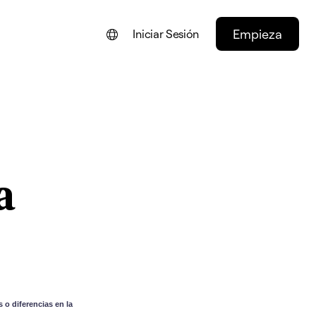
Empieza
Iniciar Sesión
ENGLISH
FRANÇAIS
NEDERLANDS
DEUTSCH
a
PORTUGUÊS
ITALIANO
 o diferencias en la