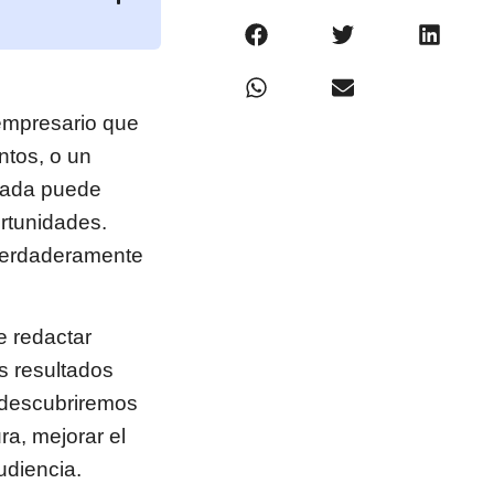
empresario que
ntos, o un
orada puede
ortunidades.
verdaderamente
e redactar
s resultados
 descubriremos
ra, mejorar el
udiencia.