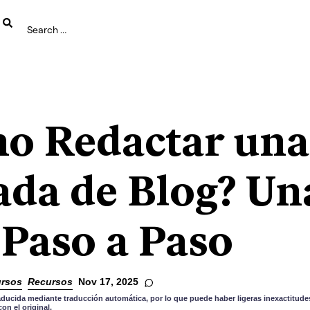
o Redactar una
ada de Blog? Un
 Paso a Paso
rsos
Recursos
Nov 17, 2025
aducida mediante traducción automática, por lo que puede haber ligeras inexactitudes
n el original.