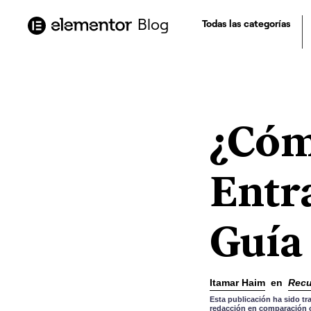
contenido
Blog
Todas las categorías
¿Cóm
Entr
Guía
Itamar Haim
en
Recu
Esta publicación ha sido tr
redacción en comparación co