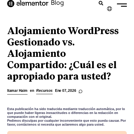
Blog
contenido
✕
ENGLISH
Alojamiento WordPress
FRANÇAIS
Gestionado vs.
Alojamiento
NEDERLANDS
Compartido: ¿Cuál es el
DEUTSCH
apropiado para usted?
PORTUGUÊS
ITALIANO
Itamar Haim
en
Recursos
Ene 07, 2026
Esta publicación ha sido traducida mediante traducción automática, por lo
que puede haber ligeras inexactitudes o diferencias en la redacción en
comparación con el original.
Pedimos disculpas por cualquier inconveniente que esto pueda causar. Por
favor, contáctenos si necesita que aclaremos algo para usted.