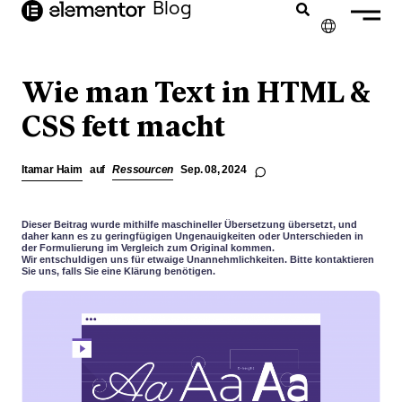
Inhalt
Blog
springen
✕
ENGLISH
Wie man Text in HTML &
FRANÇAIS
CSS fett macht
NEDERLANDS
Itamar Haim
auf
Ressourcen
Sep. 08, 2024
PORTUGUÊS
ESPAÑOL
Dieser Beitrag wurde mithilfe maschineller Übersetzung übersetzt, und
daher kann es zu geringfügigen Ungenauigkeiten oder Unterschieden in
der Formulierung im Vergleich zum Original kommen.
ITALIANO
Wir entschuldigen uns für etwaige Unannehmlichkeiten. Bitte kontaktieren
Sie uns, falls Sie eine Klärung benötigen.