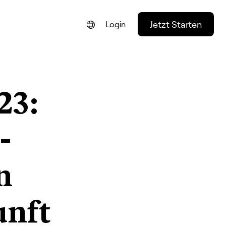
Jetzt Starten
Login
ENGLISH
FRANÇAIS
23:
NEDERLANDS
PORTUGUÊS
-
ESPAÑOL
ITALIANO
n
unft