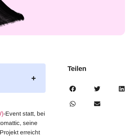
Teilen
W)
-Event statt, bei
mattic, seine
rojekt erreicht