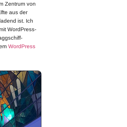
im Zentrum von
lfte aus der
dend ist. Ich
 mit WordPress-
aggschiff-
 dem
WordPress