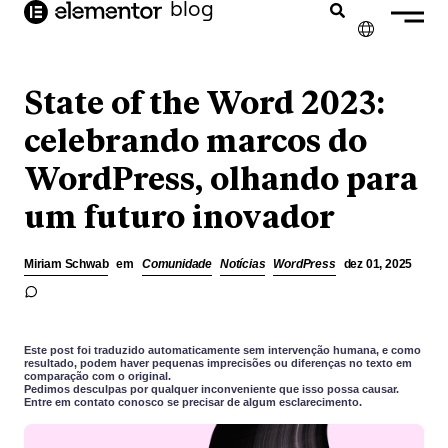
o
blog
conteúdo
✕
ENGLISH
State of the Word 2023:
FRANÇAIS
celebrando marcos do
WordPress, olhando para
NEDERLANDS
um futuro inovador
DEUTSCH
ESPAÑOL
Miriam Schwab
em
Comunidade
Notícias
WordPress
dez 01, 2025
ITALIANO
Este post foi traduzido automaticamente sem intervenção humana, e como
resultado, podem haver pequenas imprecisões ou diferenças no texto em
comparação com o original.
Pedimos desculpas por qualquer inconveniente que isso possa causar.
Entre em contato conosco se precisar de algum esclarecimento.