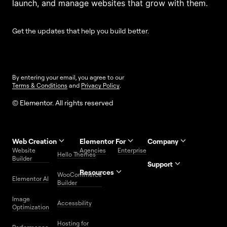
launch, and manage websites that grow with them.
Get the updates that help you build better.
By entering your email, you agree to our
Terms & Conditions
and
Privacy Policy
.
© Elementor. All rights reserved
Web Creation
Elementor For
Company
Website
Agencies
Enterprise
Contact
Hello Themes
About Us
Builder
Us
Support
Resources
Help
Priority
WooCommerce
Careers
FAQs
Elementor AI
Blog
Roadmap
Center
Support
Builder
Affiliate
Trust
Developers
Services
Image
Program
Center
Glossary
Accessbility
Website
Optimization
Legal
Media
Free
Hosting for
Center
WordPress