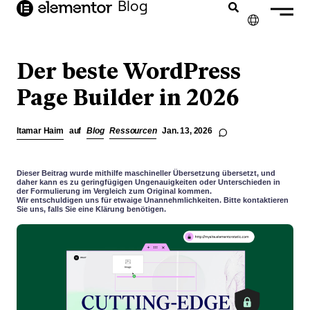
Inhalt
Blog
springen
✕
ENGLISH
Der beste WordPress
FRANÇAIS
Page Builder in 2026
NEDERLANDS
Itamar Haim
auf
Blog
Ressourcen
Jan. 13, 2026
PORTUGUÊS
ESPAÑOL
Dieser Beitrag wurde mithilfe maschineller Übersetzung übersetzt, und
daher kann es zu geringfügigen Ungenauigkeiten oder Unterschieden in
der Formulierung im Vergleich zum Original kommen.
ITALIANO
Wir entschuldigen uns für etwaige Unannehmlichkeiten. Bitte kontaktieren
Sie uns, falls Sie eine Klärung benötigen.