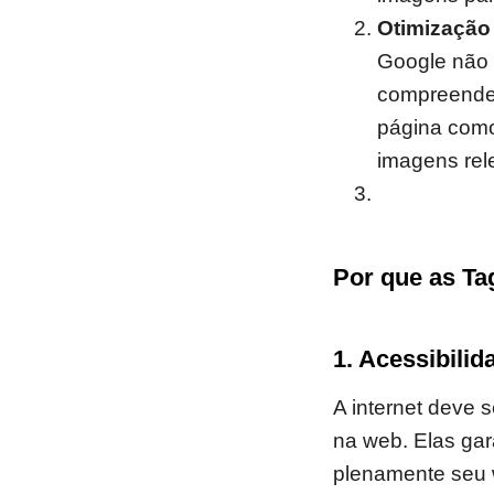
Otimização
Google não p
compreender
página como
imagens rel
Por que as Ta
1. Acessibilid
A internet deve s
na web. Elas gar
plenamente seu 