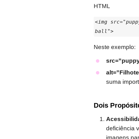
HTML
<img src="pupp
ball">
Neste exemplo:
src=”puppy
alt=”Filhot
suma import
Dois Propósito
Acessibilid
deficiência 
imagens par