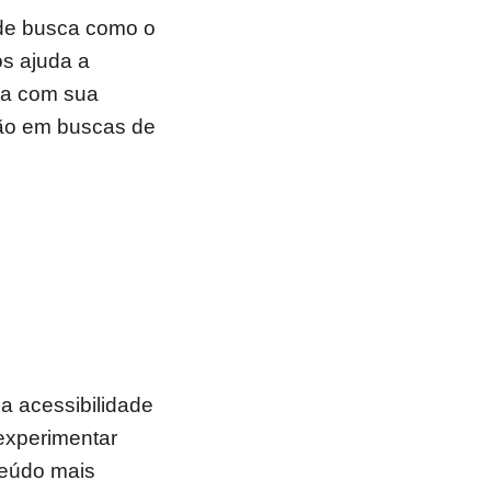
e busca como o
os ajuda a
na com sua
ção em buscas de
da acessibilidade
experimentar
teúdo mais