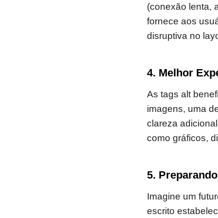
(conexão lenta, a
fornece aos usuá
disruptiva no lay
4. Melhor Exp
As tags alt ben
imagens, uma de
clareza adiciona
como gráficos, d
5. Preparando
Imagine um futur
escrito estabele