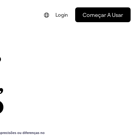
Começar A Usar
Login
ENGLISH
FRANÇAIS
?
NEDERLANDS
DEUTSCH
,
ESPAÑOL
ITALIANO
O
precisões ou diferenças no