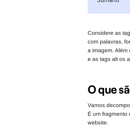
Sumário
Considere as tag
com palavras, f
a imagem. Além 
e as tags alt os
O que sã
Vamos decompor o
É um fragmento 
website.