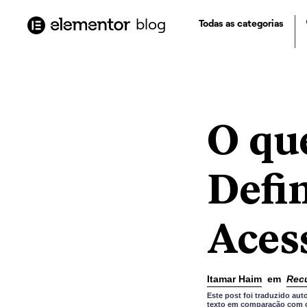
o
conteúdo
blog
Todas as categorias
O qu
Defi
Aces
Itamar Haim
em
Rec
Este post foi traduzido a
texto em comparação com o 