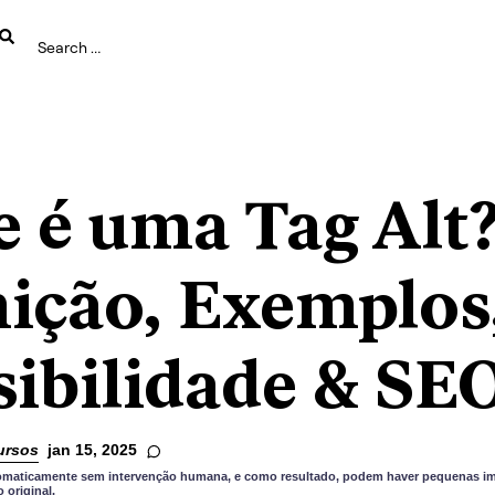
e é uma Tag Alt
nição, Exemplos
sibilidade & SE
ursos
jan 15, 2025
utomaticamente sem intervenção humana, e como resultado, podem haver pequenas im
original.