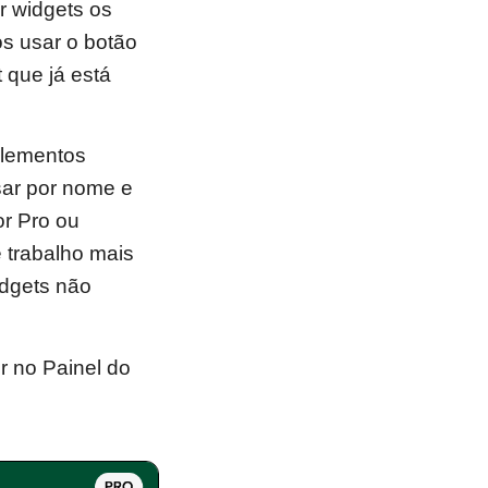
r widgets os
s usar o botão
 que já está
Elementos
sar por nome e
or Pro ou
e trabalho mais
idgets não
r no Painel do