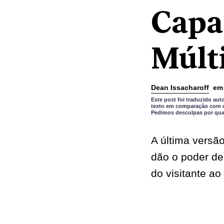
Capa
Múlt
Dean Issacharoff
em
Este post foi traduzido a
texto em comparação com o 
Pedimos desculpas por qual
A última versã
dão o poder de
do visitante ao