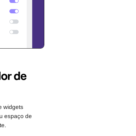
or de
e widgets
eu espaço de
te.