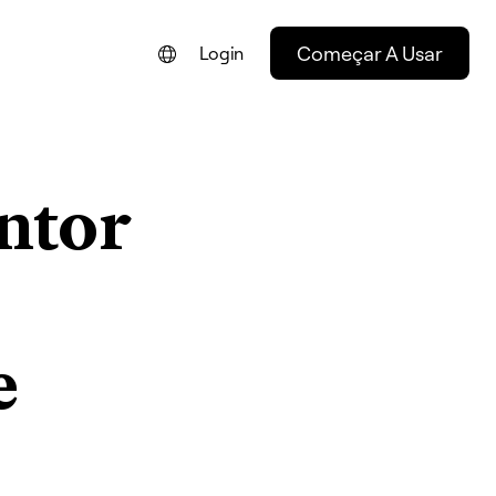
Começar A Usar
Login
ENGLISH
FRANÇAIS
ntor
NEDERLANDS
DEUTSCH
ESPAÑOL
ITALIANO
e