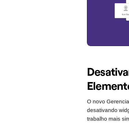
Desativa
Element
O novo Gerenciad
desativando widg
trabalho mais sim