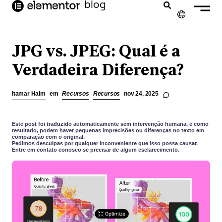
o
blog
conteúdo
✕
ENGLISH
JPG vs. JPEG: Qual é a
FRANÇAIS
Verdadeira Diferença?
NEDERLANDS
Itamar Haim
em
Recursos
Recursos
nov 24, 2025
DEUTSCH
ESPAÑOL
Este post foi traduzido automaticamente sem intervenção humana, e como
resultado, podem haver pequenas imprecisões ou diferenças no texto em
comparação com o original.
ITALIANO
Pedimos desculpas por qualquer inconveniente que isso possa causar.
Entre em contato conosco se precisar de algum esclarecimento.