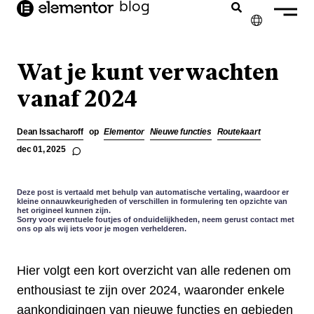
blog
de
inhoud
✕
ENGLISH
Wat je kunt verwachten
FRANÇAIS
vanaf 2024
DEUTSCH
Dean Issacharoff
op
Elementor
Nieuwe functies
Routekaart
PORTUGUÊS
dec 01, 2025
ESPAÑOL
Deze post is vertaald met behulp van automatische vertaling, waardoor er
ITALIANO
kleine onnauwkeurigheden of verschillen in formulering ten opzichte van
het origineel kunnen zijn.
Sorry voor eventuele foutjes of onduidelijkheden, neem gerust contact met
ons op als wij iets voor je mogen verhelderen.
Hier volgt een kort overzicht van alle redenen om
enthousiast te zijn over 2024, waaronder enkele
aankondigingen van nieuwe functies en gebieden