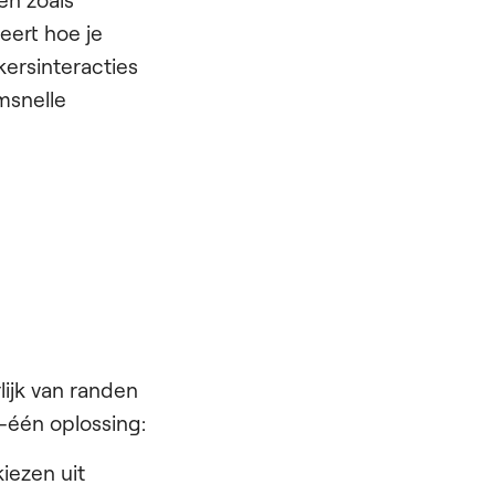
en zoals
eert hoe je
kersinteracties
emsnelle
ijk van randen
n-één oplossing:
kiezen uit