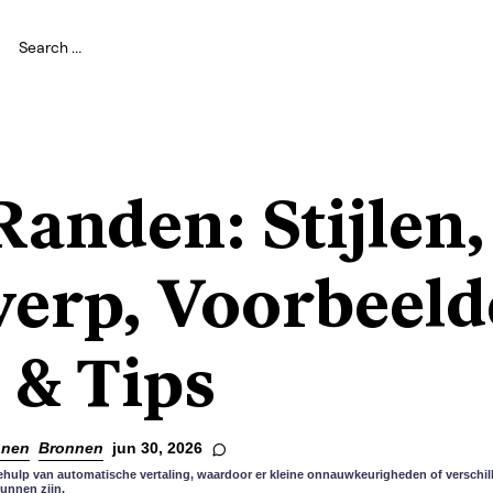
Randen: Stijlen,
erp, Voorbeeld
 & Tips
nnen
Bronnen
jun 30, 2026
ehulp van automatische vertaling, waardoor er kleine onnauwkeurigheden of verschill
kunnen zijn.