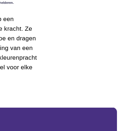
helderen.
p een
 kracht. Ze
toe en dragen
ring van een
kleurenpracht
el voor elke