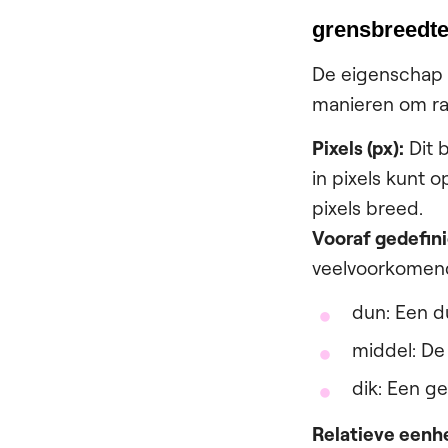
grensbreedt
De eigenschap b
manieren om ra
Pixels (px):
Dit 
in pixels kunt 
pixels breed.
Vooraf gedefin
veelvoorkomend
dun: Een d
middel: De
dik: Een g
Relatieve eenh