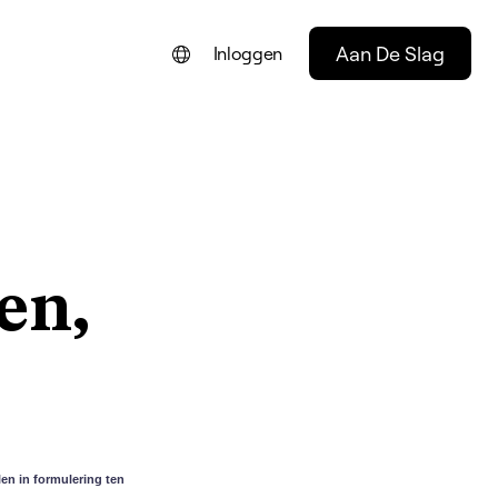
Aan De Slag
Inloggen
ENGLISH
FRANÇAIS
DEUTSCH
PORTUGUÊS
en,
ESPAÑOL
ITALIANO
en in formulering ten