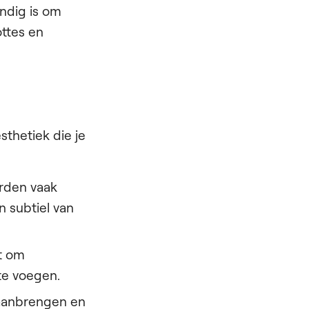
andig is om
ttes en
thetiek die je
orden vaak
 subtiel van
t om
te voegen.
 aanbrengen en