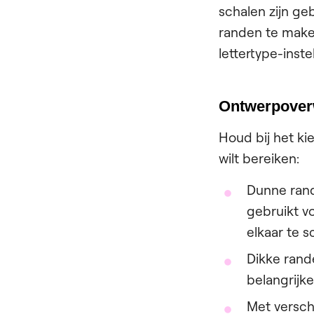
schalen zijn ge
randen te make
lettertype-inste
Ontwerpover
Houd bij het k
wilt bereiken:
Dunne rand
gebruikt v
elkaar te s
Dikke ran
belangrijk
Met versch