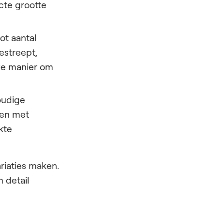
cte grootte
oot aantal
estreept,
ieke manier om
voudige
den met
kte
riaties maken.
 detail