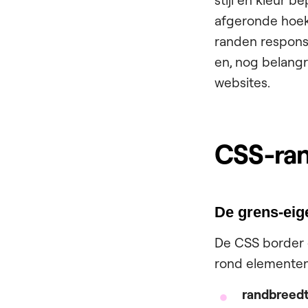
stijl en kleur 
afgeronde hoeke
randen responsi
en, nog belangri
websites.
CSS-ran
De grens-ei
De CSS border e
rond elementen 
randbreedt