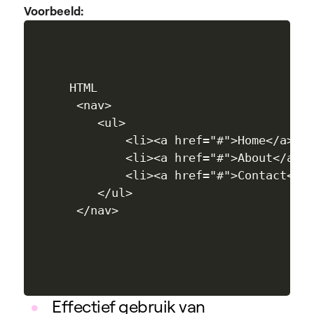
Voorbeeld:
HTML

 <nav>

    <ul>

        <li><a href="#">Home</a></l
        <li><a href="#">About</a></
        <li><a href="#">Contact</a>
    </ul>

Effectief gebruik van