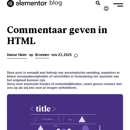
blog
de
inhoud
✕
ENGLISH
Commentaar geven in
FRANÇAIS
HTML
DEUTSCH
Itamar Haim
op
Bronnen
nov 23, 2025
PORTUGUÊS
ESPAÑOL
Deze post is vertaald met behulp van automatische vertaling, waardoor er
kleine onnauwkeurigheden of verschillen in formulering ten opzichte van
het origineel kunnen zijn.
ITALIANO
Sorry voor eventuele foutjes of onduidelijkheden, neem gerust contact met
ons op als wij iets voor je mogen verhelderen.