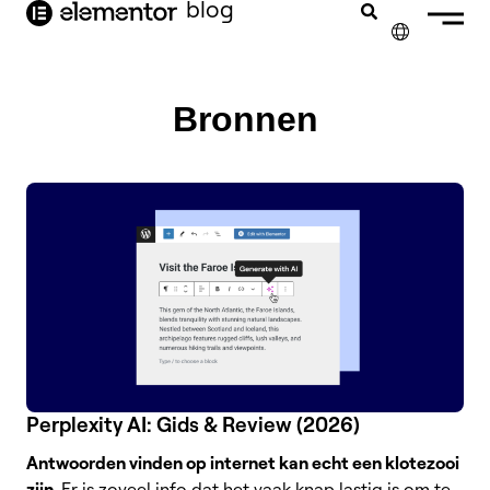
blog
de
inhoud
✕
ENGLISH
Bronnen
FRANÇAIS
DEUTSCH
PORTUGUÊS
ESPAÑOL
ITALIANO
Perplexity AI: Gids & Review (2026)
Antwoorden vinden op internet kan echt een klotezooi
zijn
. Er is zoveel info dat het vaak knap lastig is om te