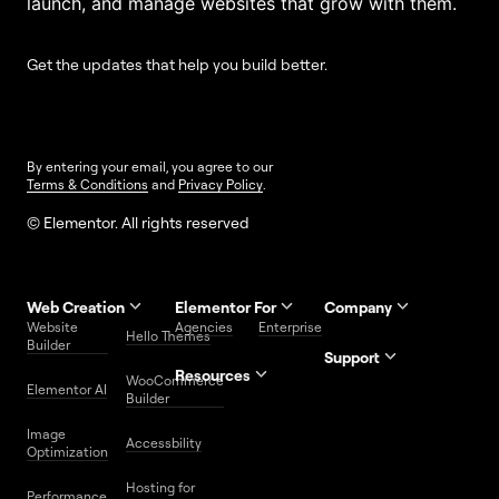
launch, and manage websites that grow with them.
Get the updates that help you build better.
By entering your email, you agree to our
Terms & Conditions
and
Privacy Policy
.
© Elementor. All rights reserved
Web Creation
Elementor For
Company
Website
Agencies
Enterprise
Contact
Hello Themes
About Us
Builder
Us
Support
Resources
Help
Priority
WooCommerce
Careers
FAQs
Elementor AI
Blog
Roadmap
Center
Support
Builder
Affiliate
Trust
Developers
Services
Image
Program
Center
Glossary
Accessbility
Website
Optimization
Legal
Media
Free
Hosting for
Center
WordPress
Performance