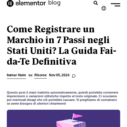
blog
contenuto
✕
ENGLISH
Come Registrare un
FRANÇAIS
Marchio in 7 Passi negli
Stati Uniti? La Guida Fai-
NEDERLANDS
da-Te Definitiva
DEUTSCH
PORTUGUÊS
Itamar Haim
su
Risorse
Nov 05, 2024
ESPAÑOL
Questo post è stato tradotto automaticamente, quindi potrebbe contenere
imprecisioni o variazioni stilistiche rispetto al testo originale. Ci scusiamo
per eventuali disagi che ciò potrebbe causare. Vi preghiamo di contattarci
se avete bisogno di ulteriori chiarimenti