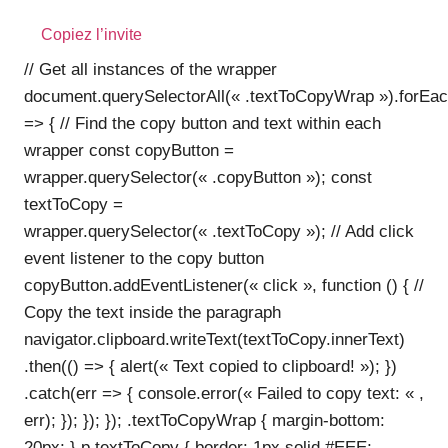
Copiez l’invite
// Get all instances of the wrapper
document.querySelectorAll(« .textToCopyWrap »).forEa
=> { // Find the copy button and text within each
wrapper const copyButton =
wrapper.querySelector(« .copyButton »); const
textToCopy =
wrapper.querySelector(« .textToCopy »); // Add click
event listener to the copy button
copyButton.addEventListener(« click », function () { //
Copy the text inside the paragraph
navigator.clipboard.writeText(textToCopy.innerText)
.then(() => { alert(« Text copied to clipboard! »); })
.catch(err => { console.error(« Failed to copy text: « ,
err); }); }); }); .textToCopyWrap { margin-bottom:
20px; } p.textToCopy { border: 1px solid #EEE;