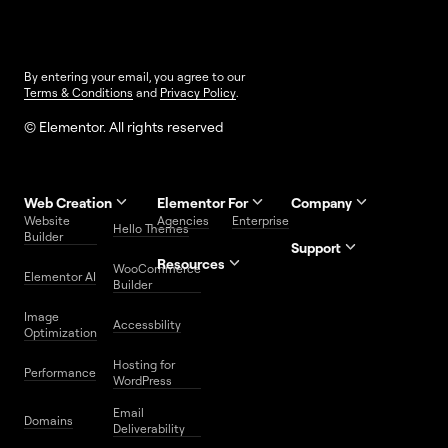
By entering your email, you agree to our
Terms & Conditions
and
Privacy Policy
.
© Elementor. All rights reserved
Web Creation
Elementor For
Company
Website
Agencies
Enterprise
Contact
Hello Themes
About Us
Builder
Us
Support
Resources
Help
Priority
WooCommerce
Careers
FAQs
Elementor AI
Blog
Roadmap
Center
Support
Builder
Affiliate
Trust
Developers
Services
Image
Program
Center
Glossary
Accessbility
Website
Optimization
Legal
Media
Free
Hosting for
Center
WordPress
Performance
Elementor
WordPress
Download
Download
Email
Domains
Utilities
Prompt
Deliverability
Center
Library