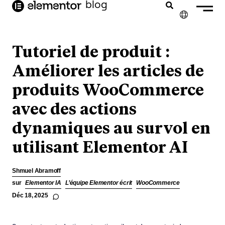
contenu
blog
principal
✕
ENGLISH
Tutoriel de produit :
NEDERLANDS
Améliorer les articles de
produits WooCommerce
DEUTSCH
avec des actions
PORTUGUÊS
dynamiques au survol en
ESPAÑOL
utilisant Elementor AI
ITALIANO
Shmuel Abramoff
sur
Elementor IA
L’équipe Elementor écrit
WooCommerce
Déc 18, 2025