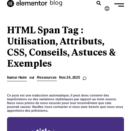
contenu
blog
principal
✕
ENGLISH
HTML Span Tag :
NEDERLANDS
Utilisation, Attributs,
CSS, Conseils, Astuces &
DEUTSCH
Exemples
PORTUGUÊS
ESPAÑOL
Itamar Haim
sur
Ressources
Nov 24, 2025
ITALIANO
Ce post est une traduction automatique, il peut donc contenir des
imprécisions ou des variations stylistiques par rapport au texte source.
Nous vous prions de nous excuser pour tout inconvénient que cela
pourrait causer. Veuillez nous contacter si vous avez besoin que nous vous
apportions des précisions.