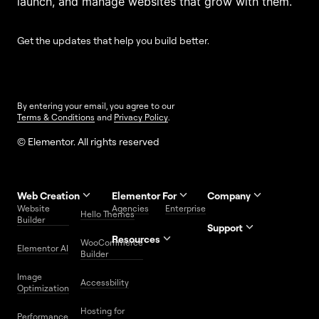
launch, and manage websites that grow with them.
Get the updates that help you build better.
By entering your email, you agree to our
Terms & Conditions
and
Privacy Policy
.
© Elementor. All rights reserved
Web Creation
Elementor For
Company
Website
Agencies
Enterprise
Contact
Hello Themes
About Us
Builder
Us
Support
Resources
Help
Priority
WooCommerce
Careers
FAQs
Elementor AI
Blog
Roadmap
Center
Support
Builder
Affiliate
Trust
Developers
Services
Image
Program
Center
Glossary
Accessbility
Website
Optimization
Legal
Media
Free
Hosting for
Center
WordPress
Performance