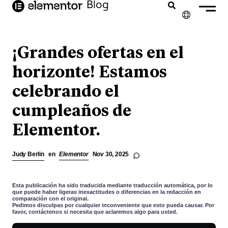
Blog
contenido
✕
ENGLISH
¡Grandes ofertas en el
FRANÇAIS
horizonte! Estamos
celebrando el
NEDERLANDS
cumpleaños de
DEUTSCH
Elementor.
PORTUGUÊS
ITALIANO
Judy Berlin
en
Elementor
Nov 30, 2025
Esta publicación ha sido traducida mediante traducción automática, por lo
que puede haber ligeras inexactitudes o diferencias en la redacción en
comparación con el original.
Pedimos disculpas por cualquier inconveniente que esto pueda causar. Por
favor, contáctenos si necesita que aclaremos algo para usted.