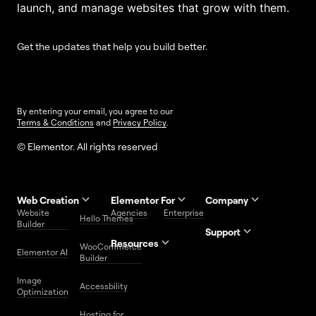
launch, and manage websites that grow with them.
Get the updates that help you build better.
By entering your email, you agree to our
Terms & Conditions
and
Privacy Policy
.
© Elementor. All rights reserved
Web Creation
Elementor For
Company
Website
Agencies
Enterprise
Contact
Hello Themes
About Us
Builder
Us
Support
Resources
Help
Priority
WooCommerce
Careers
FAQs
Elementor AI
Blog
Roadmap
Center
Support
Builder
Affiliate
Trust
Developers
Services
Image
Program
Center
Glossary
Accessbility
Website
Optimization
Legal
Media
Free
Hosting for
Center