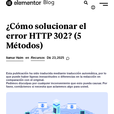
Blog
contenido
✕
ENGLISH
¿Cómo solucionar el
FRANÇAIS
error HTTP 302? (5
Métodos)
NEDERLANDS
DEUTSCH
Itamar Haim
en
Recursos
Dic 23, 2025
PORTUGUÊS
ITALIANO
Esta publicación ha sido traducida mediante traducción automática, por lo
que puede haber ligeras inexactitudes o diferencias en la redacción en
comparación con el original.
Pedimos disculpas por cualquier inconveniente que esto pueda causar. Por
favor, contáctenos si necesita que aclaremos algo para usted.