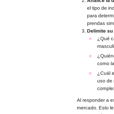
Analice la
el tipo de i
para determ
prendas simi
Delimite su
¿Qué ca
masculi
¿Quiéne
como la
¿Cuál e
uso de 
comple
Al responder a e
mercado. Esto le