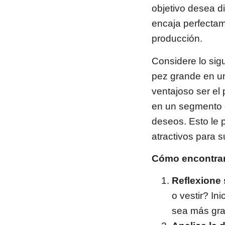
objetivo desea d
encaja perfectam
producción.
Considere lo sig
pez grande en u
ventajoso ser el
en un segmento 
deseos. Esto le 
atractivos para s
Cómo encontrar
Reflexione
o vestir? In
sea más grat