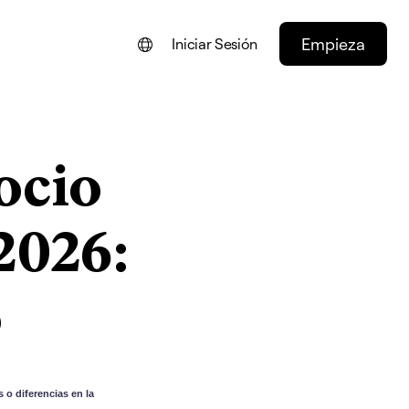
Empieza
Iniciar Sesión
ENGLISH
FRANÇAIS
ocio
NEDERLANDS
DEUTSCH
2026:
PORTUGUÊS
ITALIANO
o
 o diferencias en la