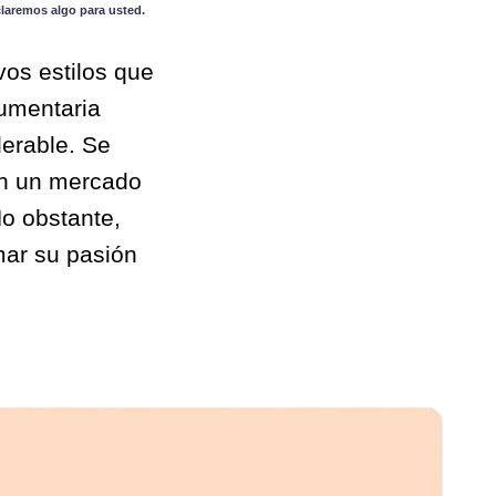
claremos algo para usted.
vos estilos que
umentaria
derable. Se
en un mercado
No obstante,
mar su pasión