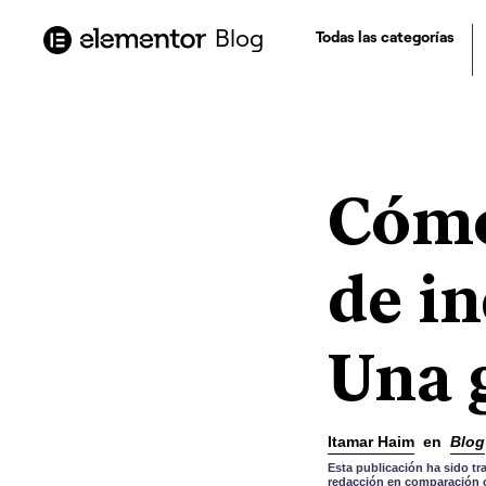
contenido
Blog
Todas las categorías
Cómo
de i
Una 
Itamar Haim
en
Blog
Esta publicación ha sido tr
redacción en comparación co