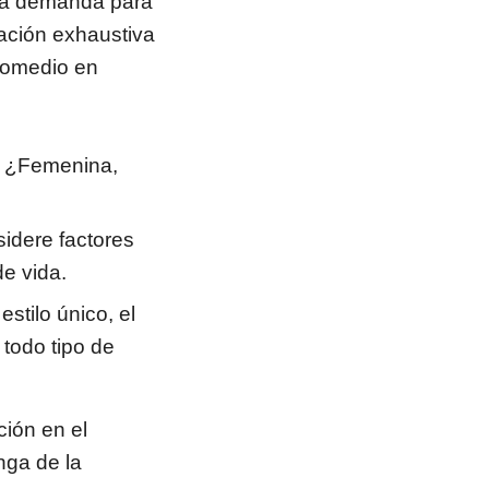
na demanda para
gación exhaustiva
promedio en
? ¿Femenina,
idere factores
de vida.
stilo único, el
 todo tipo de
ción en el
nga de la