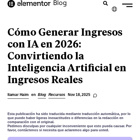
Blog
contenido
✕
ENGLISH
Cómo Generar Ingresos
FRANÇAIS
con IA en 2026:
Convirtiendo la
NEDERLANDS
Inteligencia Artificial en
DEUTSCH
Ingresos Reales
PORTUGUÊS
ITALIANO
Itamar Haim
en
Blog
Recursos
Nov 18, 2025
Esta publicación ha sido traducida mediante traducción automática, por lo
que puede haber ligeras inexactitudes o diferencias en la redacción en
comparación con el original.
Pedimos disculpas por cualquier inconveniente que esto pueda causar. Por
favor, contáctenos si necesita que aclaremos algo para usted.