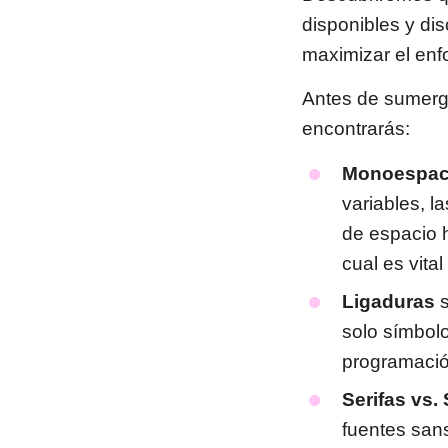
disponibles y di
maximizar el enf
Antes de sumergi
encontrarás:
Monoespac
variables, 
de espacio h
cual es vital
Ligaduras
solo símbol
programación
Serifas vs.
fuentes sans