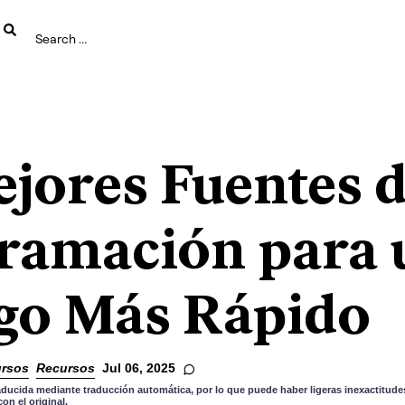
ejores Fuentes 
ramación para 
go Más Rápido
rsos
Recursos
Jul 06, 2025
aducida mediante traducción automática, por lo que puede haber ligeras inexactitudes
n el original.