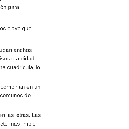
ión para
nos clave que
ocupan anchos
misma cantidad
na cuadrícula, lo
e combinan en un
s comunes de
n las letras. Las
ecto más limpio