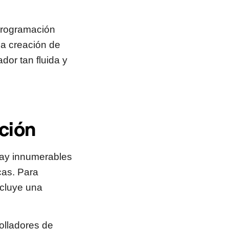
 programación
la creación de
dor tan fluida y
ción
Hay innumerables
cas. Para
ncluye una
lladores de