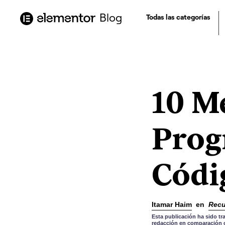
contenido
Blog
Todas las categorías
10 M
Prog
Códi
Itamar Haim
en
Recu
Esta publicación ha sido tr
redacción en comparación co