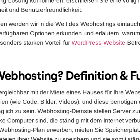
ing-Lösung kombinieren, erschließen Sie eine völli
eit und Benutzerfreundlichkeit.
den werden wir in die Welt des Webhostings eintauch
erfügbaren Optionen erkunden und erläutern, waru
sonders starken Vorteil für
WordPress-Website
-Betre
Webhosting? Definition & F
ergleichbar mit der Miete eines Hauses für Ihre Webs
ien (wie Code, Bilder, Videos), und diese benötigen 
nglich zu sein. Webhosting-Dienste stellen Server zu
rke Computer sind, die ständig mit dem Internet verb
Webhosting-Plan erwerben, mieten Sie Speicherplat
ateien Ihrer Website zu speichern und sie somit stän