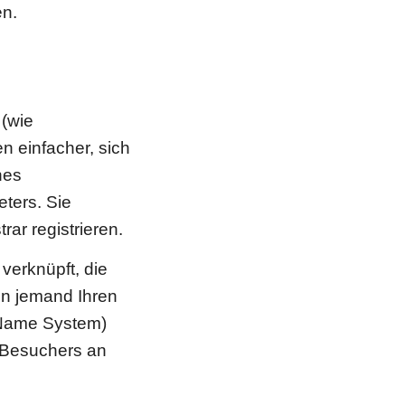
en.
 (wie
n einfacher, sich
nes
ters. Sie
r registrieren.
verknüpft, die
nn jemand Ihren
 Name System)
s Besuchers an