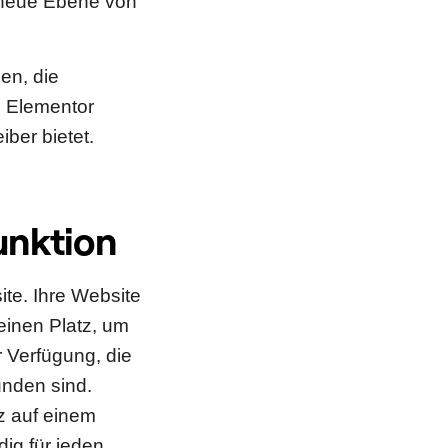
g neue Ebene von
en, die
m Elementor
iber bietet.
unktion
ite. Ihre Website
einen Platz, um
r Verfügung, die
unden sind.
z auf einem
dig für jeden