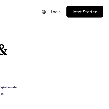
Jetzt Starten
Login
ENGLISH
FRANÇAIS
&
NEDERLANDS
PORTUGUÊS
ESPAÑOL
ITALIANO
igkeiten oder
gen.