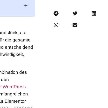
undstück, auf
für die gesamte
nso entscheidend
hwindigkeit,
mbination des
r den
de
WordPress-
 umfangreichen
für Elementor