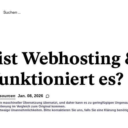
ist Webhosting 
unktioniert es?
sourcen
Jan. 08, 2026
lfe maschineller Übersetzung übersetzt, und daher kann es zu geringfügigen Ungenau
lierung im Vergleich zum Original kommen.
twaige Unannehmlichkeiten. Bitte kontaktieren Sie uns, falls Sie eine Klärung benöti