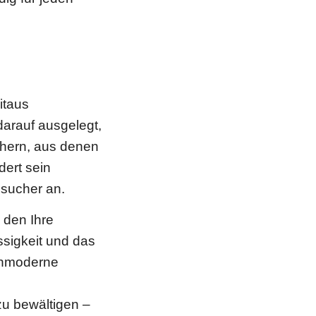
itaus
darauf ausgelegt,
chern, aus denen
dert sein
esucher an.
 den Ihre
ssigkeit und das
chmoderne
zu bewältigen –