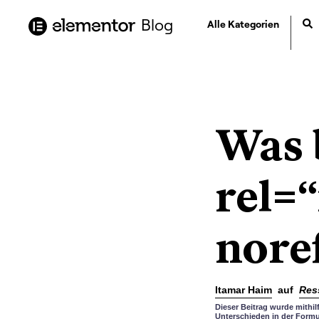
Inhalt
springen
Blog
Alle Kategorien
Was 
rel=
nore
Itamar Haim
auf
Res
Dieser Beitrag wurde mithi
Unterschieden in der Formu