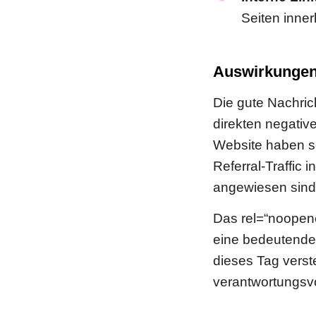
Seiten inner
Auswirkungen
Die gute Nachric
direkten negati
Website haben so
Referral-Traffic
angewiesen sind
Das rel=“noopene
eine bedeutende 
dieses Tag verst
verantwortungsvo