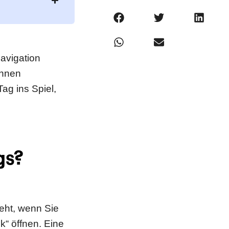
avigation
önnen
Tag ins Spiel,
gs?
teht, wenn Sie
k“ öffnen. Eine