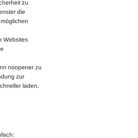
cherheit zu
enster die
r möglichen
e Websites
ie
ann noopener zu
ndung zur
chneller laden.
nfach: