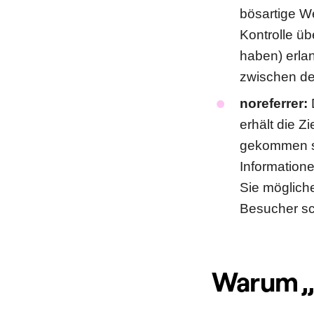
bösartige We
Kontrolle üb
haben) erlan
zwischen de
noreferrer:
D
erhält die Z
gekommen sin
Informatione
Sie mögliche
Besucher s
Warum „