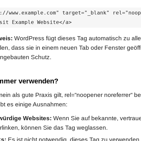
://www.example.com" target="_blank" rel="noop
sit Example Website</a>
eis:
WordPress fügt dieses Tag automatisch zu alle
ellen, dass sie in einem neuen Tab oder Fenster geöf
eingebauten Schutz.
 immer verwenden?
in als gute Praxis gilt, rel=“noopener noreferrer“ b
ibt es einige Ausnahmen:
würdige Websites:
Wenn Sie auf bekannte, vertrau
rlinken, können Sie das Tag weglassen.
ks:
Es ist nicht notwendig, dieses Tag zu verwenden