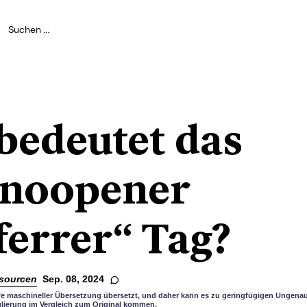
bedeutet das
“noopener
ferrer“ Tag?
sourcen
Sep. 08, 2024
lfe maschineller Übersetzung übersetzt, und daher kann es zu geringfügigen Ungenau
lierung im Vergleich zum Original kommen.