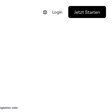
Jetzt Starten
Login
ENGLISH
FRANÇAIS
NEDERLANDS
PORTUGUÊS
ESPAÑOL
ITALIANO
igkeiten oder