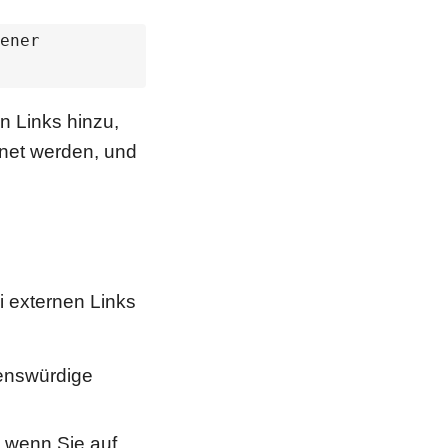
ener 
n Links hinzu,
fnet werden, und
ei externen Links
enswürdige
, wenn Sie auf