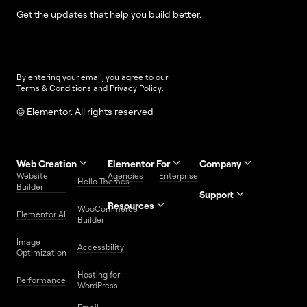
Get the updates that help you build better.
By entering your email, you agree to our
Terms & Conditions
and
Privacy Policy
.
© Elementor. All rights reserved
Web Creation
Elementor For
Company
Website
Agencies
Enterprise
Contact
Hello Themes
About Us
Builder
Us
Support
Resources
Help
Priority
WooCommerce
Careers
FAQs
Elementor AI
Blog
Roadmap
Center
Support
Builder
Affiliate
Trust
Developers
Services
Image
Program
Center
Glossary
Accessbility
Website
Optimization
Legal
Media
Free
Hosting for
Center
WordPress
Performance
Elementor
WordPress
Download
Download