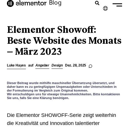
Inhalt
Blog
springen
✕
ENGLISH
Elementor Showoff:
FRANÇAIS
Beste Website des Monats
– März 2023
NEDERLANDS
PORTUGUÊS
Luke Hayes
auf
Angeber
Design
Dez. 28, 2025
ESPAÑOL
ITALIANO
Dieser Beitrag wurde mithilfe maschineller Übersetzung übersetzt, und
daher kann es zu geringfügigen Ungenauigkeiten oder Unterschieden in
der Formulierung im Vergleich zum Original kommen.
Wir entschuldigen uns für etwaige Unannehmlichkeiten. Bitte kontaktieren
Sie uns, falls Sie eine Klärung benötigen.
Die Elementor SHOWOFF-Serie zeigt weiterhin
die Kreativität und Innovation talentierter