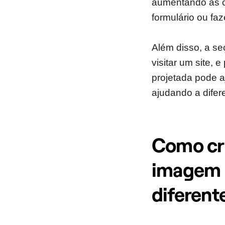
aumentando as c
formulário ou fa
Além disso, a se
visitar um site, 
projetada pode a
ajudando a difer
Como cri
imagem d
diferent