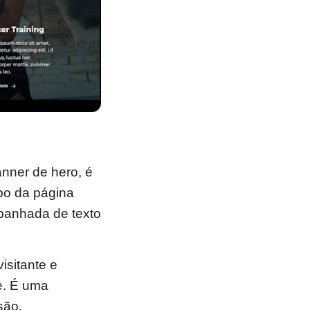
ner de hero, é
po da página
panhada de texto
isitante e
e. É uma
são.