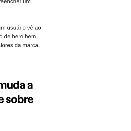
preencher um
um usuário vê ao
ção de hero bem
alores da marca,
 muda a
e sobre