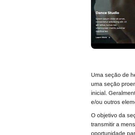
Uma seção de he
uma seção proem
inicial. Geralm
e/ou outros elem
O objetivo da se
transmitir a men
oportunidade pa