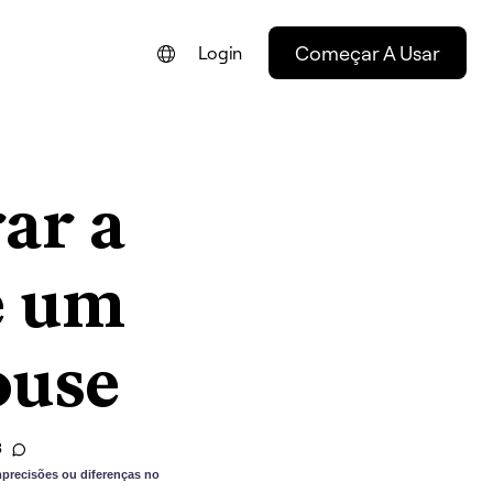
Começar A Usar
Login
ENGLISH
FRANÇAIS
ar a
NEDERLANDS
DEUTSCH
e um
ESPAÑOL
ITALIANO
ouse
3
precisões ou diferenças no