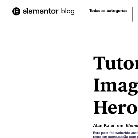
o
conteúdo
blog
Todas as categorias
Tuto
Imag
Hero
Alan Kaler
em
Eleme
Este post foi traduzido a
texto em comparação com o 