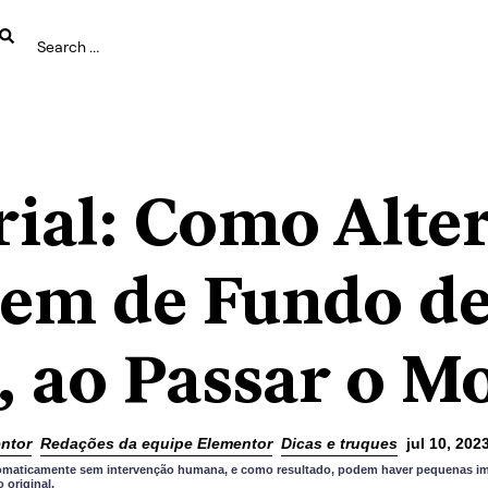
rial: Como Alter
em de Fundo d
, ao Passar o M
ntor
Redações da equipe Elementor
Dicas e truques
jul 10, 202
utomaticamente sem intervenção humana, e como resultado, podem haver pequenas im
original.