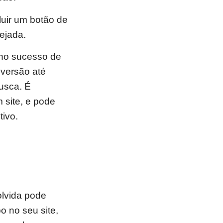
luir um botão de
sejada.
 no sucesso de
nversão até
usca. É
 site, e pode
ivo.
olvida pode
o no seu site,