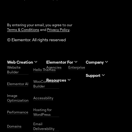
By entering your email, you agree to our
Terms & Conditions
and
Privacy Policy
.
© Elementor. All rights reserved
Web Creation
Elementor For
Company
Website
Agencies
Enterprise
Contact
Hello Themes
About Us
Builder
Us
Support
Resources
Help
Priority
WooCommerce
Careers
FAQs
Elementor AI
Blog
Roadmap
Center
Support
Builder
Affiliate
Trust
Developers
Services
Image
Program
Center
Glossary
Accessbility
Website
Optimization
Legal
Media
Free
Hosting for
Center
WordPress
Performance
Elementor
WordPress
Download
Download
Email
Domains
Utilities
Prompt
Deliverability