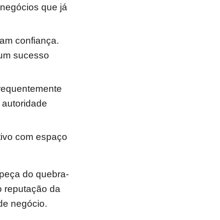
 negócios que já
am confiança.
 um sucesso
frequentemente
 autoridade
tivo com espaço
 peça do quebra-
o reputação da
de negócio.