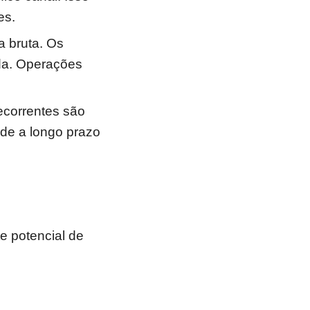
es.
a bruta. Os
da. Operações
ecorrentes são
ade a longo prazo
te potencial de