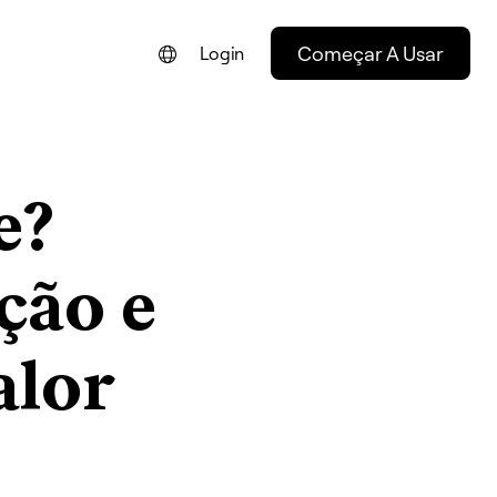
Começar A Usar
Login
ENGLISH
FRANÇAIS
e?
NEDERLANDS
DEUTSCH
ção e
ESPAÑOL
ITALIANO
alor