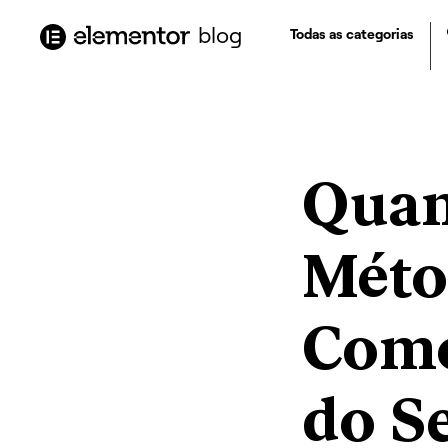
o
conteúdo
blog
Todas as categorias
Quan
Méto
Como
do Se