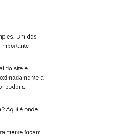
imples. Um dos
 importante
l do site e
proximadamente a
l poderia
a? Aqui é onde
eralmente focam