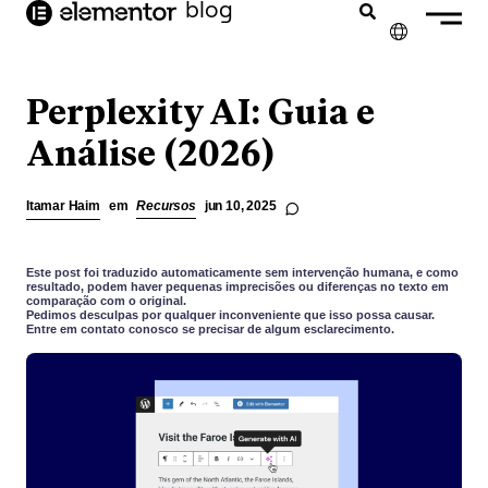
o
blog
conteúdo
✕
ENGLISH
Perplexity AI: Guia e
FRANÇAIS
Análise (2026)
NEDERLANDS
Itamar Haim
em
Recursos
jun 10, 2025
DEUTSCH
ESPAÑOL
Este post foi traduzido automaticamente sem intervenção humana, e como
resultado, podem haver pequenas imprecisões ou diferenças no texto em
comparação com o original.
ITALIANO
Pedimos desculpas por qualquer inconveniente que isso possa causar.
Entre em contato conosco se precisar de algum esclarecimento.